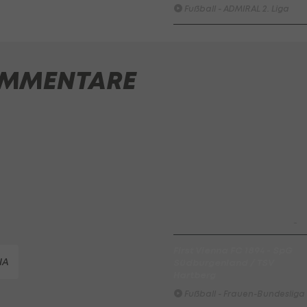
Fußball - ADMIRAL 2. Liga
SV Austria Salzburg - First
Vienna FC 1894
MMENTARE
Fußball - ADMIRAL 2. Liga
FC Red Bull Salzburg - FC
Blau-Weiß Linz / Kleinmünch
Fußball - Frauen-Bundesliga
HIGHLIGHTS: SpG
Südburgenland / TSV
Hartberg überrascht die
Vienna
Fußball - Frauen-Bundesliga
First Vienna FC 1894 - SpG
IA
Südburgenland / TSV
Hartberg
Fußball - Frauen-Bundesliga