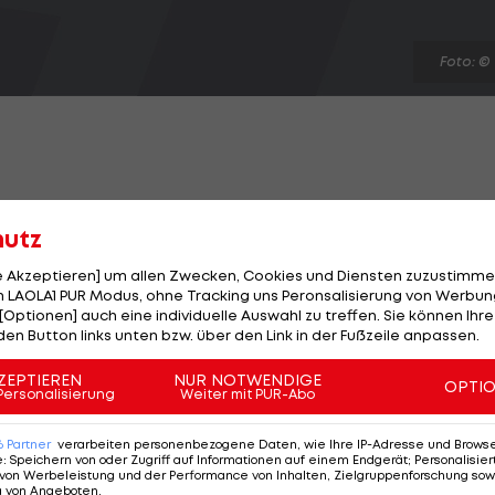
Foto: ©
nge nicht Schluss.
hutz
hrem Stammklub Linz AG Froschberg, bei dem sie bis 201
le Akzeptieren] um allen Zwecken, Cookies und Diensten zuzustimme
 LAOLA1 PUR Modus, ohne Tracking uns Peronsalisierung von Werbung
zurück. Das verkündet der oberösterreichische Verein
[Optionen] auch eine individuelle Auswahl zu treffen. Sie können Ihre
eutschen Verein SV Kolbermoor.
den Button links unten bzw. über den Link in der Fußzeile anpassen.
ereende der Ex-Europameisterin wurde indes verschobe
ZEPTIEREN
NUR NOTWENDIGE
OPTI
Personalisierung
Weiter mit PUR-Abo
 der Olympischen Spiele auf 2021. Für den
Tischtennis
-
amkolleginnen erfolgreich qualifiziert.
6
Partner
verarbeiten personenbezogene Daten, wie Ihre IP-Adresse und Browser-
e
:
Speichern von oder Zugriff auf Informationen auf einem Endgerät; Personalisi
von Werbeleistung und der Performance von Inhalten, Zielgruppenforschung sow
g von Angeboten
.