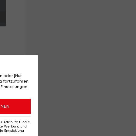
7
n oder [Nur
 fortzufahren.
 Einstellungen
n,
ONEN
Attribute für die
erte Werbung und
ie Entwicklung