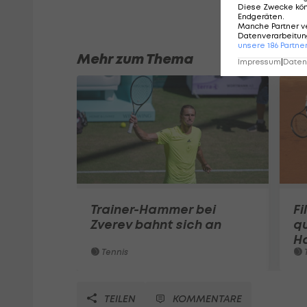
Diese Zwecke kö
Endgeräten
.
Manche Partner v
Datenverarbeitung
unsere
186
Partne
Mehr zum Thema
Impressum
|
Datens
Trainer-Hammer bei
Fi
Zverev bahnt sich an
qu
Ha
Tennis
T
TEILEN
KOMMENTARE