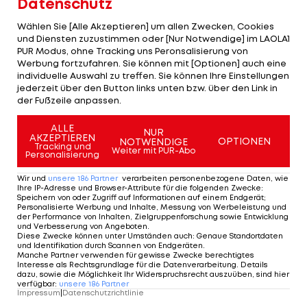
Datenschutz
Wählen Sie [Alle Akzeptieren] um allen Zwecken, Cookies
HIGHLIGHTS: LASK - SK Sturm Graz
FC Blau-Weiß Linz 
und Diensten zuzustimmen oder [Nur Notwendige] im LAOLA1
PUR Modus, ohne Tracking uns Peronsalisierung von
Fußball - Frauen-Bundesliga
Fußball - ADMIRAL 
Werbung fortzufahren. Sie können mit [Optionen] auch eine
individuelle Auswahl zu treffen. Sie können Ihre Einstellungen
jederzeit über den Button links unten bzw. über den Link in
der Fußzeile anpassen.
ALLE
Spiele noch in diesem Sommer
NUR
AKZEPTIEREN
OPTIONEN
NOTWENDIGE
Tracking und
Weiter mit PUR-Abo
Personalisierung
Schon zuvor hatte Cuomo immer wieder betont,
Wir und
unsere
186
Partner
verarbeiten personenbezogene Daten, wie
dass er auf Spiele in den großen Ligen - ohne
Ihre IP-Adresse und Browser-Attribute für die folgenden Zwecke
:
Speichern von oder Zugriff auf Informationen auf einem Endgerät;
Zuschauer in den Stadien - noch in diesem
Personalisierte Werbung und Inhalte, Messung von Werbeleistung und
der Performance von Inhalten, Zielgruppenforschung sowie Entwicklung
Sommer hoffe.
und Verbesserung von Angeboten
.
Diese Zwecke können unter Umständen auch
:
Genaue Standortdaten
und Identifikation durch Scannen von Endgeräten
.
Derzeit sind so gut wie alle großen Ligen wegen
Manche Partner verwenden für gewisse Zwecke berechtigtes
Interesse als Rechtsgrundlage für die Datenverarbeitung. Details
der Pandemie entweder unterbrochen oder
dazu, sowie die Möglichkeit Ihr Widerspruchsrecht auszuüben, sind hier
verfügbar
:
unsere
186
Partner
haben ihren Saisonstart verschoben.
Impressum
|
Datenschutzrichtlinie