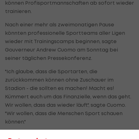
können Profisportmannschaften ab sofort wieder
trainieren.
Nach einer mehr als zweimonatigen Pause
könnten professionelle Sportteams aller Ligen
wieder mit Trainingscamps beginnen, sagte
Gouverneur Andrew Cuomo am Sonntag bei
seiner täglichen Pressekonferenz.
"Ich glaube, dass die Sportarten, die
zurückkommen können ohne Zuschauer im
Stadion - die sollten es machen! Macht es!
Kümmert euch um das Finanzielle, wenn das geht.
Wir wollen, dass das wieder läuft", sagte Cuomo.
"Wir wollen, dass die Menschen Sport schauen
können."
(Text wird unter dem Video fortgesetzt)