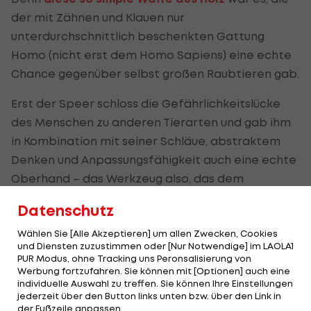
der mit Zähnen und Klauen nur
unterdurchschnittlich beschenkten Gattung
Homo (nicht erst dem Homo Sapiens) eine echte
Chance gegenüber selbst großen Raubtieren gab.
Erst der Speer schloss die Gefährlichkeitslücke
des Menschen zu anderen Tierarten und gab ihm
in Kombination mit seiner Schläue, abstraktem
Denken und Anpassungsfähigkeit auch eine echte
Oberhand – das Werkzeug also, das dem
Menschen den Aufbruch an die Spitze der
Datenschutz
globalen Nahrungskette ermöglichte.
Wählen Sie [Alle Akzeptieren] um allen Zwecken, Cookies
Doch der Speer ist noch aus einem anderen
und Diensten zuzustimmen oder [Nur Notwendige] im LAOLA1
PUR Modus, ohne Tracking uns Peronsalisierung von
Grund so wichtig: Seine Evolution stellt den
Werbung fortzufahren. Sie können mit [Optionen] auch eine
erstmaligen Nachweis dar, wie der Mensch in der
individuelle Auswahl zu treffen. Sie können Ihre Einstellungen
jederzeit über den Button links unten bzw. über den Link in
Lage war, die Leistungsfähigkeit seines Gehirns
der Fußzeile anpassen.