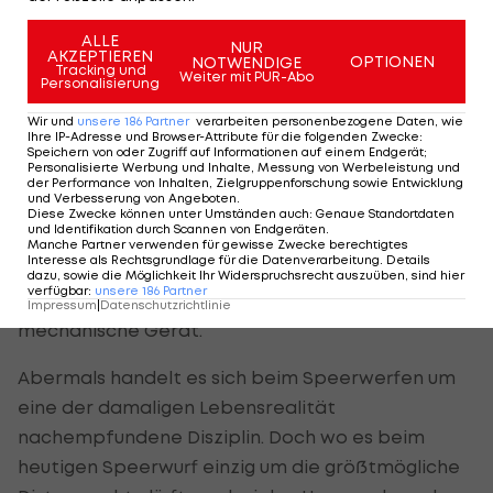
gewinnbringend einzusetzen, um technisch zu
ALLE
abstrahieren.
NUR
AKZEPTIEREN
OPTIONEN
NOTWENDIGE
Tracking und
Weiter mit PUR-Abo
Personalisierung
Zuvor war alles, was er benutzte, ein
Einzelgegenstand – vom Speer über den Faustkeil.
Wir und
unsere
186
Partner
verarbeiten personenbezogene Daten, wie
Ihre IP-Adresse und Browser-Attribute für die folgenden Zwecke
:
Dann jedoch entwickelte der Mensch
ein
Speichern von oder Zugriff auf Informationen auf einem Endgerät;
Personalisierte Werbung und Inhalte, Messung von Werbeleistung und
ebenfalls simples, aber bahnbrechendes
der Performance von Inhalten, Zielgruppenforschung sowie Entwicklung
und Verbesserung von Angeboten
.
Werkzeug
: die Speerschleuder. Dank ihr konnte
Diese Zwecke können unter Umständen auch
:
Genaue Standortdaten
und Identifikation durch Scannen von Endgeräten
.
der Speer viel kraftvoller und weiter geworfen
Manche Partner verwenden für gewisse Zwecke berechtigtes
Interesse als Rechtsgrundlage für die Datenverarbeitung. Details
werden als es die reine körperliche Fähigkeit
dazu, sowie die Möglichkeit Ihr Widerspruchsrecht auszuüben, sind hier
verfügbar
:
unsere
186
Partner
erlaubte. Das erste (natürlich simple)
Impressum
|
Datenschutzrichtlinie
mechanische Gerät.
Abermals handelt es sich beim Speerwerfen um
eine der damaligen Lebensrealität
nachempfundene Disziplin. Doch wo es beim
heutigen Speerwurf einzig um die größtmögliche