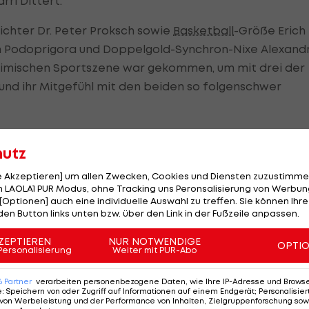
ri Dittert.
ichter Dr. Peter Proksch sowie
Basketball
-Größe Erich
 Podoprigora und Doppelgold-Synchron-Nixe Alexand
heimischen Sportszene war gekommen, um mit drei der
 und ihr Mitgefühl mit den beiden so folgenschwer
in Nicol Ruprecht (Bild unten), Lauf-WM-Finalistin
hutz
n Lubi Gazov bestaunten stolz das Ergebnis ihrer
ser)
le Akzeptieren] um allen Zwecken, Cookies und Diensten zuzustimme
 LAOLA1 PUR Modus, ohne Tracking uns Peronsalisierung von Werbung
[Optionen] auch eine individuelle Auswahl zu treffen. Sie können Ihre
den Button links unten bzw. über den Link in der Fußzeile anpassen.
, haben sich auf limitierten Special Editions
ZEPTIEREN
NUR NOTWENDIGE
OPTI
) mit ihren Autogrammen verewigt.
Personalisierung
Weiter mit PUR-Abo
udi Kruspel jener malende Künstler, dem seinerzeit als
6
Partner
verarbeiten personenbezogene Daten, wie Ihre IP-Adresse und Browser-
e
:
Speichern von oder Zugriff auf Informationen auf einem Endgerät; Personalisi
ch ärztliche Fehlentscheidungen im Spital von Rennes
von Werbeleistung und der Performance von Inhalten, Zielgruppenforschung sow