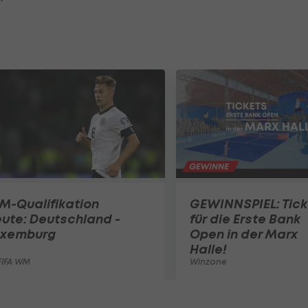
M-Qualifikation
GEWINNSPIEL: Tick
ute: Deutschland -
für die Erste Bank
uxemburg
Open in der Marx
Halle!
FIFA WM
Winzone