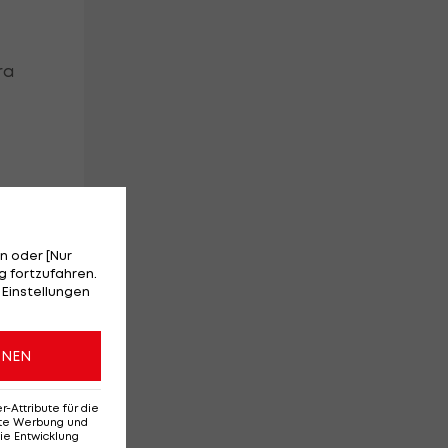
ra
n oder [Nur
 fortzufahren.
 Einstellungen
ONEN
Attribute für die
erte Werbung und
ie Entwicklung