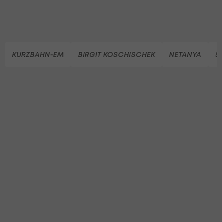
KURZBAHN-EM
BIRGIT KOSCHISCHEK
NETANYA
5