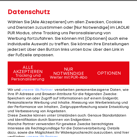
nicht steigern und schwimmt am
Datenschutz
Sonntagnachmittag in 24,79 Sekunden um 5/100
langsamer als am Vormittag im Vorlauf.
Wählen Sie [Alle Akzeptieren] um allen Zwecken, Cookies
und Diensten zuzustimmen oder [Nur Notwendige] im LAOLA1
Besonders bitter: Ihre am Freitag in der Staffel
PUR Modus, ohne Tracking uns Peronsalisierung von
Werbung fortzufahren. Sie können mit [Optionen] auch eine
geschwommene OSV-Bestmarke von 24,43 hätte
individuelle Auswahl zu treffen. Sie können Ihre Einstellungen
für den Aufstieg in das Finale der Top Acht
jederzeit über den Button links unten bzw. über den Link in
der Fußzeile anpassen.
gereicht.
ALLE
NUR
AKZEPTIEREN
OPTIONEN
NOTWENDIGE
Tracking und
Mehr zum Thema
Weiter mit PUR-Abo
Personalisierung
Wir und
unsere
186
Partner
verarbeiten personenbezogene Daten, wie
Ihre IP-Adresse und Browser-Attribute für die folgenden Zwecke
:
Speichern von oder Zugriff auf Informationen auf einem Endgerät;
Personalisierte Werbung und Inhalte, Messung von Werbeleistung und
der Performance von Inhalten, Zielgruppenforschung sowie Entwicklung
und Verbesserung von Angeboten
.
Diese Zwecke können unter Umständen auch
:
Genaue Standortdaten
und Identifikation durch Scannen von Endgeräten
.
Manche Partner verwenden für gewisse Zwecke berechtigtes
Interesse als Rechtsgrundlage für die Datenverarbeitung. Details
dazu, sowie die Möglichkeit Ihr Widerspruchsrecht auszuüben, sind hier
verfügbar
:
unsere
186
Partner