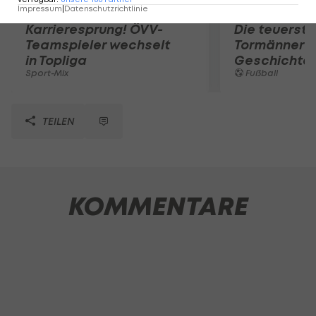
Impressum
|
Datenschutzrichtlinie
Karrieresprung! ÖVV-
Die teuerst
Teamspieler wechselt
Tormänner d
in Topliga
Geschichte
Sport-Mix
Fußball
TEILEN
KOMMENTARE