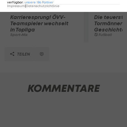
verfügbar
:
unsere
186
Partner
Impressum
|
Datenschutzrichtlinie
Karrieresprung! ÖVV-
Die teuerst
Teamspieler wechselt
Tormänner d
in Topliga
Geschichte
Sport-Mix
Fußball
TEILEN
KOMMENTARE