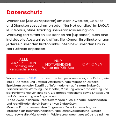
Korruptionsvorwürfe gegen Spitzenfunktionäre.
Datenschutz
"Wir werden diesen Ort nicht verlassen, bis unsere
Wählen Sie [Alle Akzeptieren] um allen Zwecken, Cookies
Beschwerden gehört und angesprochen wurden",
und Diensten zuzustimmen oder [Nur Notwendige] im LAOLA1
PUR Modus, ohne Tracking uns Peronsalisierung von
erklärt Julius Ndegwa von der Athleten-
Werbung fortzufahren. Sie können mit [Optionen] auch eine
Vereinigung PAAK.
individuelle Auswahl zu treffen. Sie können Ihre Einstellungen
jederzeit über den Button links unten bzw. über den Link in
der Fußzeile anpassen.
Vize-Präsident David Okeyo steht unter dem
Verdacht, rund 650.000 Euro veruntreut zu haben.
ALLE
NUR
AKZEPTIEREN
OPTIONEN
NOTWENDIGE
Tracking und
Weiter mit PUR-Abo
Personalisierung
Mehr zum Thema
Wir und
unsere
186
Partner
verarbeiten personenbezogene Daten, wie
Ihre IP-Adresse und Browser-Attribute für die folgenden Zwecke
:
Speichern von oder Zugriff auf Informationen auf einem Endgerät;
Personalisierte Werbung und Inhalte, Messung von Werbeleistung und
der Performance von Inhalten, Zielgruppenforschung sowie Entwicklung
und Verbesserung von Angeboten
.
Diese Zwecke können unter Umständen auch
:
Genaue Standortdaten
und Identifikation durch Scannen von Endgeräten
.
Manche Partner verwenden für gewisse Zwecke berechtigtes
Interesse als Rechtsgrundlage für die Datenverarbeitung. Details
dazu, sowie die Möglichkeit Ihr Widerspruchsrecht auszuüben, sind hier