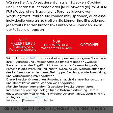
Wählen Sie [Alle Akzeptieren] um allen Zwecken, Cookies
Für zwei Jahre suspendiert wird der Weitspringer
und Diensten zuzustimmen oder [Nur Notwendige] im LAOLA1
Dmitri Bobkov. Die Sperre gilt der RUSADA zufolge
PUR Modus, ohne Tracking uns Peronsalisierung von
Werbung fortzufahren. Sie können mit [Optionen] auch eine
rückwirkend zum 3. März. Bei dem Sportler wurde
individuelle Auswahl zu treffen. Sie können Ihre Einstellungen
eine verbotene Substanz in einer Probe
jederzeit über den Button links unten bzw. über den Link in
der Fußzeile anpassen.
gefunden.
ALLE
NUR
Russland steht seit Jahren in der Kritik, dass
AKZEPTIEREN
OPTIONEN
NOTWENDIGE
Tracking und
Weiter mit PUR-Abo
Sportler systematisch gedopt sind. Aktuell sieht
Personalisierung
sich Moskau Vorwürfen ausgesetzt, Labordaten
Wir und
unsere
186
Partner
verarbeiten personenbezogene Daten, wie
Ihre IP-Adresse und Browser-Attribute für die folgenden Zwecke
:
von Dopingtests manipuliert zu haben.
Speichern von oder Zugriff auf Informationen auf einem Endgerät;
Personalisierte Werbung und Inhalte, Messung von Werbeleistung und
der Performance von Inhalten, Zielgruppenforschung sowie Entwicklung
Die Welt-Anti-Doping-Agentur (WADA) hatte
und Verbesserung von Angeboten
.
Diese Zwecke können unter Umständen auch
:
Genaue Standortdaten
Russland deshalb für vier Jahre für internationale
und Identifikation durch Scannen von Endgeräten
.
Manche Partner verwenden für gewisse Zwecke berechtigtes
Großwettkämpfe wie Olympische Spiele und
Interesse als Rechtsgrundlage für die Datenverarbeitung. Details
dazu, sowie die Möglichkeit Ihr Widerspruchsrecht auszuüben, sind hier
Weltmeisterschaften gesperrt. Nur Sportler, die
verfügbar
:
unsere
186
Partner
Impressum
|
Datenschutzrichtlinie
sich unabhängigen Kontrollen unterziehen, sollen
als neutrale Athleten zugelassen werden. Gegen