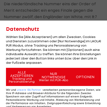
Die niederländische Nummer eins der Order of
Merit entscheidet ein enges Finale gegen die
Nummer zwölf, den Engländer Ian White, mit 8:7
Legs für sich. "Mighty Mike" sieht sich mit einem 1:3-
Datenschutz
Rückstand konfrontiert, kann diesen aber in
weiterer Folge zu einem 7:5-Vorsprung umdrehen.
Wählen Sie [Alle Akzeptieren] um allen Zwecken, Cookies
und Diensten zuzustimmen oder [Nur Notwendige] im LAOLA1
PUR Modus, ohne Tracking uns Peronsalisierung von
Gegen den Anwurf von Van Gerwen kann White
Werbung fortzufahren. Sie können mit [Optionen] auch eine
verkürzen und ausgleichen, das entscheidende
individuelle Auswahl zu treffen. Sie können Ihre Einstellungen
jederzeit über den Button links unten bzw. über den Link in
Leg ist aber wieder eine Angelegenheit für den
der Fußzeile anpassen.
Weltmeister.
ALLE
NUR
Mensur Suljovic scheiterte bei seinem
AKZEPTIEREN
OPTIONEN
NOTWENDIGE
Tracking und
Weiter mit PUR-Abo
Personalisierung
Heimturnier im Achtelfinale
.
Wir und
unsere
186
Partner
verarbeiten personenbezogene Daten, wie
Ihre IP-Adresse und Browser-Attribute für die folgenden Zwecke
:
Speichern von oder Zugriff auf Informationen auf einem Endgerät;
Mehr zum Thema
Personalisierte Werbung und Inhalte, Messung von Werbeleistung und
der Performance von Inhalten, Zielgruppenforschung sowie Entwicklung
und Verbesserung von Angeboten
.