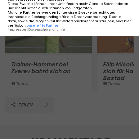
Diese Zwecke können unter Umständen auch
:
Genaue Standortdaten
und Identifikation durch Scannen von Endgeräten
.
Manche Partner verwenden für gewisse Zwecke berechtigtes
Interesse als Rechtsgrundlage für die Datenverarbeitung. Details
dazu, sowie die Möglichkeit Ihr Widerspruchsrecht auszuüben, sind hier
verfügbar
:
unsere
186
Partner
Impressum
|
Datenschutzrichtlinie
Trainer-Hammer bei
Filip Misolic 
Zverev bahnt sich an
sich für Haup
Bastad
Tennis
Tennis
TEILEN