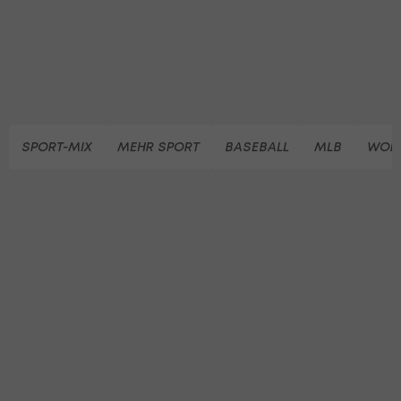
SPORT-MIX
MEHR SPORT
BASEBALL
MLB
WORL