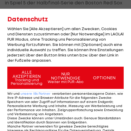
in Spiel 5 der Halbfinal-Serie den Boston Red Sox
mit 1:4 geschlagen geben. Die Red Sox setzen sich
Datenschutz
in der "best of seven"-Serie am Ende mit 4:1 nach
Spielen durch und stehen erstmals seit 2013 im
Wählen Sie [Alle Akzeptieren] um allen Zwecken, Cookies
Finale der MLB.
und Diensten zuzustimmen oder [Nur Notwendige] im LAOLA1
PUR Modus, ohne Tracking uns Peronsalisierung von
Werbung fortzufahren. Sie können mit [Optionen] auch eine
Dort trifft das Team von Manager Alex Cora
individuelle Auswahl zu treffen. Sie können Ihre Einstellungen
entweder auf die Los Angeles Dodgers oder die
jederzeit über den Button links unten bzw. über den Link in
der Fußzeile anpassen.
Milwaukee Brewers. Die Dodgers liegen in der
Halbfinalserie mit 3:2 in Führung.
ALLE
NUR
AKZEPTIEREN
OPTIONEN
NOTWENDIGE
Tracking und
Weiter mit PUR-Abo
Personalisierung
Mehr zum Thema
Wir und
unsere
186
Partner
verarbeiten personenbezogene Daten, wie
Ihre IP-Adresse und Browser-Attribute für die folgenden Zwecke
:
Speichern von oder Zugriff auf Informationen auf einem Endgerät;
Personalisierte Werbung und Inhalte, Messung von Werbeleistung und
der Performance von Inhalten, Zielgruppenforschung sowie Entwicklung
und Verbesserung von Angeboten
.
Diese Zwecke können unter Umständen auch
:
Genaue Standortdaten
und Identifikation durch Scannen von Endgeräten
.
Manche Partner verwenden für gewisse Zwecke berechtigtes
Interesse als Rechtsgrundlage für die Datenverarbeitung. Details