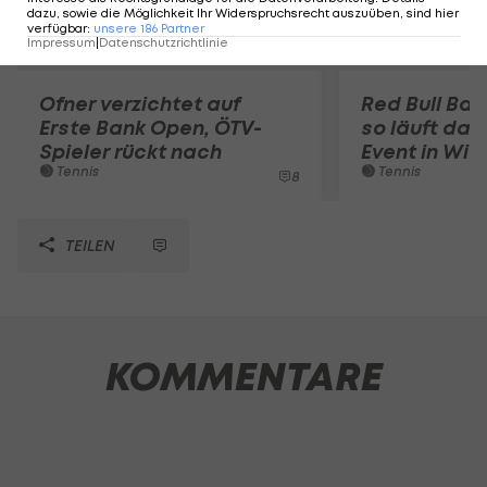
dazu, sowie die Möglichkeit Ihr Widerspruchsrecht auszuüben, sind hier
verfügbar
:
unsere
186
Partner
Impressum
|
Datenschutzrichtlinie
Ofner verzichtet auf
Red Bull Bas
Erste Bank Open, ÖTV-
so läuft das
Spieler rückt nach
Event in Wie
Tennis
Tennis
8
TEILEN
KOMMENTARE