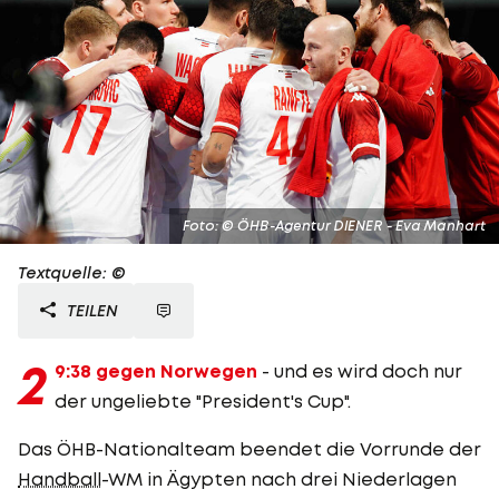
Foto: © ÖHB-Agentur DIENER - Eva Manhart
Textquelle: ©
TEILEN
2
9:38 gegen Norwegen
- und es wird doch nur
der ungeliebte "President's Cup".
Das ÖHB-Nationalteam beendet die Vorrunde der
Handball
-WM in Ägypten nach drei Niederlagen