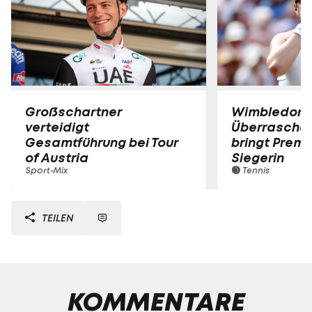
Großschartner
Wimbledon:
verteidigt
Überraschun
Gesamtführung bei Tour
bringt Premi
of Austria
Siegerin
Sport-Mix
Tennis
TEILEN
KOMMENTARE