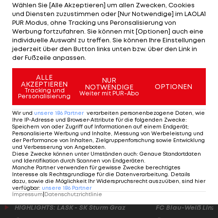
Wählen Sie [Alle Akzeptieren] um allen Zwecken, Cookies
Nikola Bilyk & Co. kommen.
und Diensten zuzustimmen oder [Nur Notwendige] im LAOLA1
PUR Modus, ohne Tracking uns Peronsalisierung von
Werbung fortzufahren. Sie können mit [Optionen] auch eine
Bei der größten EHF EURO aller Zeiten
individuelle Auswahl zu treffen. Sie können Ihre Einstellungen
kommenden Jänner beheimatet Österreich zwei
jederzeit über den Button links unten bzw. über den Link in
der Fußzeile anpassen.
Vorrundengruppen und eine Hauptrundengruppe.
Gespielt wird in Stadthalle Graz (Gruppe A) und
ALLE
NUR
AKZEPTIEREN
der Wiener Stadthalle (Gruppe B mit Österreich).
OPTIONEN
NOTWENDIGE
Tracking und
Weiter mit PUR-Abo
Personalisierung
Das Trikot soll symbolisieren, dass das ganze Land
Wir und
unsere
186
Partner
verarbeiten personenbezogene Daten, wie
hinter dem Nationalteam steht und es eine Heim-
Ihre IP-Adresse und Browser-Attribute für die folgenden Zwecke
:
Speichern von oder Zugriff auf Informationen auf einem Endgerät;
Europameisterschaft für ganz Österreich ist.
Personalisierte Werbung und Inhalte, Messung von Werbeleistung und
der Performance von Inhalten, Zielgruppenforschung sowie Entwicklung
und Verbesserung von Angeboten
.
Erstmals präsentiert wird das EURO-Trikot Ende
Diese Zwecke können unter Umständen auch
:
Genaue Standortdaten
und Identifikation durch Scannen von Endgeräten
.
November.
Manche Partner verwenden für gewisse Zwecke berechtigtes
Interesse als Rechtsgrundlage für die Datenverarbeitung. Details
dazu, sowie die Möglichkeit Ihr Widerspruchsrecht auszuüben, sind hier
verfügbar
:
unsere
186
Partner
Impressum
|
Datenschutzrichtlinie
HIGHLIGHTS: LASK - SK Sturm Graz
FC Blau-Weiß Linz 