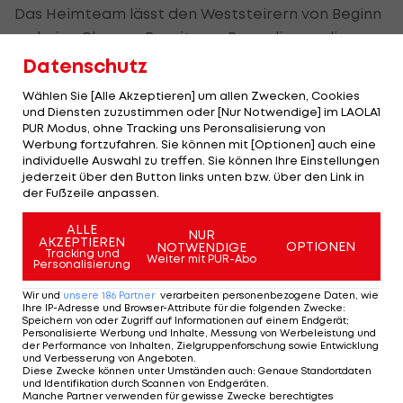
Das Heimteam lässt den Weststeirern von Beginn
an keine Chance. Bereits zur Pause liegen die
Gäste 7:15 zurück.
Datenschutz
Wählen Sie [Alle Akzeptieren] um allen Zwecken, Cookies
Christoph Neuhold mit sechs und Tobias Schopf
und Diensten zuzustimmen oder [Nur Notwendige] im LAOLA1
PUR Modus, ohne Tracking uns Peronsalisierung von
mit fünf erzielen auf Seiten der Sieger die
Werbung fortzufahren. Sie können mit [Optionen] auch eine
meisten Treffer. Sieben Tore von Gabor Grebenar
individuelle Auswahl zu treffen. Sie können Ihre Einstellungen
sind für die Gäste zu wenig.
jederzeit über den Button links unten bzw. über den Link in
der Fußzeile anpassen.
Krems rückt Bregenz (ein Spiel weniger) auf einen
ALLE
NUR
AKZEPTIEREN
Punkt heran.
OPTIONEN
NOTWENDIGE
Tracking und
Weiter mit PUR-Abo
Personalisierung
Mehr zum Thema
Wir und
unsere
186
Partner
verarbeiten personenbezogene Daten, wie
Ihre IP-Adresse und Browser-Attribute für die folgenden Zwecke
:
Speichern von oder Zugriff auf Informationen auf einem Endgerät;
Personalisierte Werbung und Inhalte, Messung von Werbeleistung und
der Performance von Inhalten, Zielgruppenforschung sowie Entwicklung
und Verbesserung von Angeboten
.
Diese Zwecke können unter Umständen auch
:
Genaue Standortdaten
und Identifikation durch Scannen von Endgeräten
.
Manche Partner verwenden für gewisse Zwecke berechtigtes