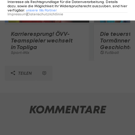
Interesse als Rechtsgrundlage für die Datenverarbeitung. Details
dazu, sowie die Möglichkeit Ihr Widerspruchsrecht auszuüben, sind hier
verfügbar
:
unsere
186
Partner
Impressum
|
Datenschutzrichtlinie
Karrieresprung! ÖVV-
Die teuerst
Teamspieler wechselt
Tormänner d
in Topliga
Geschichte
Sport-Mix
Fußball
TEILEN
KOMMENTARE