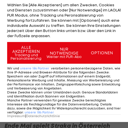
fabrizierte der 32-Jährige jedoch einen Lapsus,
Wählen Sie [Alle Akzeptieren] um allen Zwecken, Cookies
der ihn vermutlich rund eine halbe Million Dollar
und Diensten zuzustimmen oder [Nur Notwendige] im LAOLA1
PUR Modus, ohne Tracking uns Peronsalisierung von
Preisgeld kostete: Aus dem Pinienwald heraus
Werbung fortzufahren. Sie können mit [Optionen] auch eine
wasserte Straka seinen Versuch - ein Kormoran,
individuelle Auswahl zu treffen. Sie können Ihre Einstellungen
jederzeit über den Button links unten bzw. über den Link in
den der Ball am Ufer traf, hätte den Strafschlag
der Fußzeile anpassen.
beinahe verhindert. Am Ende stand auch hier ein
ALLE
Doppelbogey zu Buche, was den ÖGV-Spieler auf
NUR
AKZEPTIEREN
OPTIONEN
NOTWENDIGE
Tracking und
den geteilten achten Platz zurückfallen ließ.
Weiter mit PUR-Abo
Personalisierung
Dieser ist dennoch sein bestes Resultat beim
Wir und
unsere
186
Partner
verarbeiten personenbezogene Daten, wie
Ihre IP-Adresse und Browser-Attribute für die folgenden Zwecke
:
inoffiziellen fünften
Golf
-Major. Vor vier Jahren
Speichern von oder Zugriff auf Informationen auf einem Endgerät;
Personalisierte Werbung und Inhalte, Messung von Werbeleistung und
war Straka im TPC Sawgrass bereits einmal
der Performance von Inhalten, Zielgruppenforschung sowie Entwicklung
und Verbesserung von Angeboten
.
Neunter, im Vorjahr 14. In der PGA-Saisonwertung
Diese Zwecke können unter Umständen auch
:
Genaue Standortdaten
und Identifikation durch Scannen von Endgeräten
.
schob sich der vierfache Toursieger auf Rang neun
Manche Partner verwenden für gewisse Zwecke berechtigtes
Interesse als Rechtsgrundlage für die Datenverarbeitung. Details
vor, in der Weltrangliste ist er Elfter.
dazu, sowie die Möglichkeit Ihr Widerspruchsrecht auszuüben, sind hier
verfügbar
:
unsere
186
Partner
Impressum
|
Datenschutzrichtlinie
Ende Mai spielt Straka in Österreich