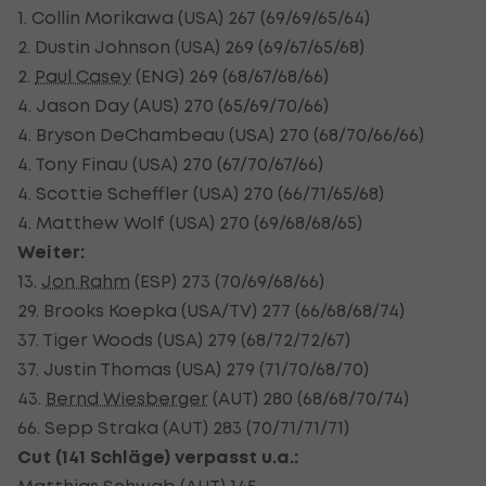
1. Collin Morikawa (USA) 267 (69/69/65/64)
2. Dustin Johnson (USA) 269 (69/67/65/68)
2.
Paul Casey
(ENG) 269 (68/67/68/66)
4. Jason Day (AUS) 270 (65/69/70/66)
4. Bryson DeChambeau (USA) 270 (68/70/66/66)
4. Tony Finau (USA) 270 (67/70/67/66)
4. Scottie Scheffler (USA) 270 (66/71/65/68)
4. Matthew Wolf (USA) 270 (69/68/68/65)
Weiter:
13.
Jon Rahm
(ESP) 273 (70/69/68/66)
29. Brooks Koepka (USA/TV) 277 (66/68/68/74)
37. Tiger Woods (USA) 279 (68/72/72/67)
37. Justin Thomas (USA) 279 (71/70/68/70)
43.
Bernd Wiesberger
(AUT) 280 (68/68/70/74)
66. Sepp Straka (AUT) 283 (70/71/71/71)
Cut (141 Schläge) verpasst u.a.:
Matthias Schwab (AUT) 145