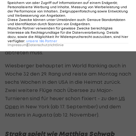
Speichern von oder Zugriff auf Informationen auf einem Endgerät;
mentale Schwäche haben sich leider summiert."
Personalisierte Werbung und Inhalte, Messung von Werbeleistung und
der Performance von Inhalten, Zielgruppenforschung sowie Entwicklung
und Verbesserung von Angeboten
.
Wiesberger landet einen Schlag hinter Tiger
Diese Zwecke können unter Umständen auch
:
Genaue Standortdaten
und Identifikation durch Scannen von Endgeräten
.
Woods und Justin Thomas (beide USA), der als 37.
Manche Partner verwenden für gewisse Zwecke berechtigtes
Interesse als Rechtsgrundlage für die Datenverarbeitung. Details
die Weltranglisten-Führung um nur 0,01 Punkte
dazu, sowie die Möglichkeit Ihr Widerspruchsrecht auszuüben, sind hier
verfügbar
:
unsere
186
Partner
wieder an den Spanier
Jon Rahm
(Endrang 13)
Impressum
|
Datenschutzrichtlinie
abtreten muss.
Wiesberger behauptet im World Ranking auch in
Woche 32 den 29. Rang und reiste am Montag nach
sechs Wochen in den USA in die Heimat zurück.
Zwei weitere Flüge nach Übersee zu Major-
Turnieren sind für heuer schon fixiert - zu den
US
Open
in New York (ab 17. September) und dem
Masters in Augusta (ab 12. November).
Straka spielt wie Matthias Schwab