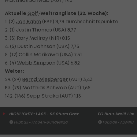
Aktuelle
Golf
-Weltrangliste (32. Woche):
1. (2)
Jon Rahm
(ESP) 8,78 Durchschnittspunkte
2. (1) Justin Thomas (USA) 8,77
3. (3) Rory McIlroy (NIR) 8,15
4. (5) Dustin Johnson (USA) 7,75
5. (12) Collin Morikawa (USA) 7,51
6. (4)
Webb Simpson
(USA) 6,82
Weiter:
29. (29)
Bernd Wiesberger
(AUT) 3,43
83. (79) Matthias Schwab (AUT) 1,65
142. (146) Sepp Straka (AUT) 1,13
HIGHLIGHTS: LASK - SK Sturm Graz
FC Blau-Weiß Linz 
Fußball - Frauen-Bundesliga
Fußball - ADMIRAL 