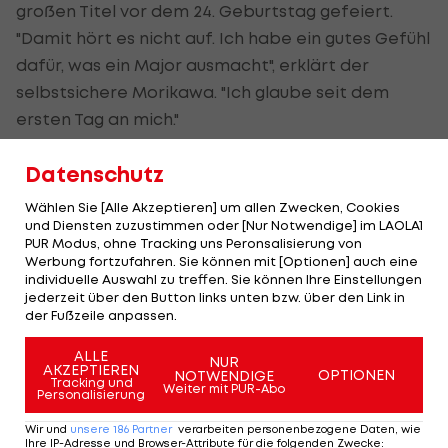
großen Titel vor dem 24. Geburtstag gefeiert.
"Damit hört es nicht auf. Ich habe ein gutes Gefühl
dafür, was ein Major ausmacht", erklärt der
selbstsichere Morikawa. "Ich glaube seit dem
ersten Tag an mich."
Datenschutz
Wiesberger enttäuscht,
Jon Rahm
wieder Weltranglisten-Leader
Wählen Sie [Alle Akzeptieren] um allen Zwecken, Cookies
und Diensten zuzustimmen oder [Nur Notwendige] im LAOLA1
PUR Modus, ohne Tracking uns Peronsalisierung von
Für Wiesberger gibt es nach dem elften Platz zur
Werbung fortzufahren. Sie können mit [Optionen] auch eine
Halbzeit kein Happy End. Der 34-Jährige nimmt
individuelle Auswahl zu treffen. Sie können Ihre Einstellungen
jederzeit über den Button links unten bzw. über den Link in
die vierte Runde noch als 18. in Angriff, doch mit 74
der Fußzeile anpassen.
Schlägen (+4) auf dem Par-70-Kurs und insgesamt
ALLE
280 rutscht er am Finaltag an die 43. Stelle ab.
NUR
AKZEPTIEREN
OPTIONEN
NOTWENDIGE
Tracking und
"Nicht das Wochenende, auf das ich gehofft hatte",
Weiter mit PUR-Abo
Personalisierung
schreibt Wiesberger auf Facebook. "Phasenweise
Wir und
unsere
186
Partner
verarbeiten personenbezogene Daten, wie
schlechtes
Golf
, falsche Entscheidungen und
Ihre IP-Adresse und Browser-Attribute für die folgenden Zwecke
: