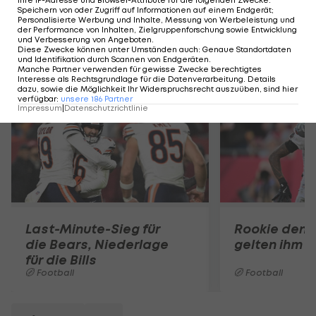
Ihre IP-Adresse und Browser-Attribute für die folgenden Zwecke
:
Patriots (5-2) in der AFC-East zu verlieren.
Speichern von oder Zugriff auf Informationen auf einem Endgerät;
Personalisierte Werbung und Inhalte, Messung von Werbeleistung und
der Performance von Inhalten, Zielgruppenforschung sowie Entwicklung
und Verbesserung von Angeboten
.
Diese Zwecke können unter Umständen auch
:
Genaue Standortdaten
und Identifikation durch Scannen von Endgeräten
.
Mehr zum Thema
Manche Partner verwenden für gewisse Zwecke berechtigtes
Interesse als Rechtsgrundlage für die Datenverarbeitung. Details
dazu, sowie die Möglichkeit Ihr Widerspruchsrecht auszuüben, sind hier
verfügbar
:
unsere
186
Partner
Impressum
|
Datenschutzrichtlinie
Last-Minute-Sieg für
Rookie denk
die Bears, Niederlage
gelten ihm
für die Bills
Football
Football