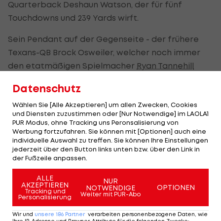
Quarterback Deshaun Watson, der für fünf
Touchdowns und 239 Yards wirft.
Sein Pendant auf der Gegenseite - der frühere
Texans-QB Brock Osweiler, welcher noch immer
den etatmäßigen Spielmacher
Ryan Tannehill
ersetzt - wirft für 241 Yards, keinen Touchdown
Datenschutz
und eine Interception.
Wählen Sie [Alle Akzeptieren] um allen Zwecken, Cookies
Während der Dolphins-Quarterback keinen
und Diensten zuzustimmen oder [Nur Notwendige] im LAOLA1
PUR Modus, ohne Tracking uns Peronsalisierung von
Touchdown wirft, schafft es immerhin Dolphins-
Werbung fortzufahren. Sie können mit [Optionen] auch eine
Wide-Receiver Danny Amendola, der bei einem
individuelle Auswahl zu treffen. Sie können Ihre Einstellungen
jederzeit über den Button links unten bzw. über den Link in
Trickspielzug einen Touchdown-Pass auf
der Fußzeile anpassen.
Runningback Kenyan Drake werfen kann.
ALLE
NUR
AKZEPTIEREN
Houston baut somit den Vorsprung in der AFC-
OPTIONEN
NOTWENDIGE
Tracking und
Weiter mit PUR-Abo
Personalisierung
South aus (5-3), während die Miami Dolphins (4-4)
Gefahr laufen, den Anschluss an die New England
Wir und
unsere
186
Partner
verarbeiten personenbezogene Daten, wie