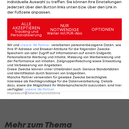
individuelle Auswahl zu treffen. Sie können Ihre Einstellungen
Duell steigt im Azteken-Stadion von Mexico City.
jederzeit über den Button links unten bzw. über den Link in
der Fußzeile anpassen.
Seahawks
ALLE
NUR
AKZEPTIEREN
geben
OPTIONEN
NOTWENDIGE
Tracking und
Weiter mit PUR-Abo
Personalisierung
Wilson
Monster-
Wir und
unsere
186
Partner
verarbeiten personenbezogene Daten, wie
Vertrag
Ihre IP-Adresse und Browser-Attribute für die folgenden Zwecke
:
Speichern von oder Zugriff auf Informationen auf einem Endgerät;
Football
Personalisierte Werbung und Inhalte, Messung von Werbeleistung und
der Performance von Inhalten, Zielgruppenforschung sowie Entwicklung
und Verbesserung von Angeboten
.
Diese Zwecke können unter Umständen auch
:
Genaue Standortdaten
und Identifikation durch Scannen von Endgeräten
.
Highlights: Nach frühem Rückstand:
Highlights: Torfesti
Manche Partner verwenden für gewisse Zwecke berechtigtes
Austria Salzburg schießt die Vienna ab
den FAC überrasc
Interesse als Rechtsgrundlage für die Datenverarbeitung. Details
dazu, sowie die Möglichkeit Ihr Widerspruchsrecht auszuüben, sind hier
Fußball - ADMIRAL 2. Liga
Fußball - ADMIRAL 
verfügbar
:
unsere
186
Partner
Impressum
|
Datenschutzrichtlinie
Mehr zum Thema