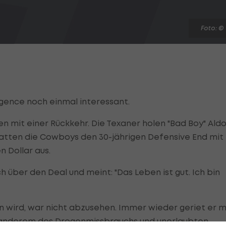
Foto: ©
gence noch einmal interessant.
n mit einer Rückkehr. Die Texaner holen "Bad Boy" Ald
tatten die Cowboys den 30-jährigen Defensive End mit
n Dollar aus.
h über den Deal und meint: "Das Leben ist gut. Ich bin
n wird, war nicht abzusehen. Immer wieder geriet er m
r anderem des Drogenmissbrauchs und unerlaubten