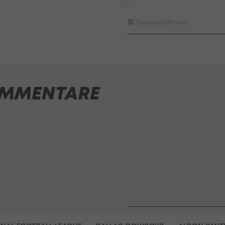
möglich? I #Zwarakonferenz 
Zwarakonferenz
HIGHLIGHTS: Rapid-Frauen li
Bundesliga-Premiere ein Tor
Fußball - Frauen-Bundesliga
MMENTARE
First Vienna FC 1894 - SK Rap
Fußball - Frauen-Bundesliga
win2day Beach Tour PRO OPE
Entscheidung
Beachvolleyball - win2day B
Highlights: Neuzugang führt 
LigaZwa-Auftaktsieg
Fußball - ADMIRAL 2. Liga
FC Hertha Wels - SV Austria