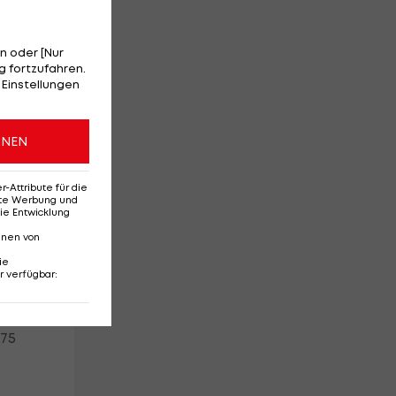
n oder [Nur
 fortzufahren.
 Einstellungen
ONEN
Attribute für die
erte Werbung und
ie Entwicklung
nnen von
r
ie
r verfügbar
:
,75