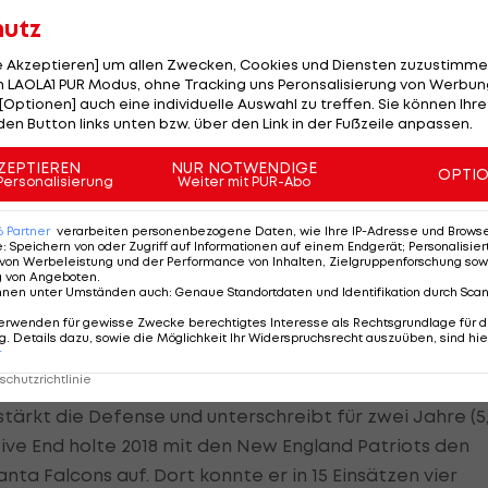
hutz
estritt seit mittlerweile fünf Jahren kein Spiel mehr.
le Akzeptieren] um allen Zwecken, Cookies und Diensten zuzustimme
 LAOLA1 PUR Modus, ohne Tracking uns Peronsalisierung von Werbung
[Optionen] auch eine individuelle Auswahl zu treffen. Sie können Ihre
den Button links unten bzw. über den Link in der Fußzeile anpassen.
ZEPTIEREN
NUR NOTWENDIGE
OPTI
auf
Personalisierung
Weiter mit PUR-Abo
6
Partner
verarbeiten personenbezogene Daten, wie Ihre IP-Adresse und Browser-
eld im Sommer rüsten die Browns auch dieses Jahr
e
:
Speichern von oder Zugriff auf Informationen auf einem Endgerät; Personalisi
in der abgelaufenen Saison einmal mehr die Playoffs.
von Werbeleistung und der Performance von Inhalten, Zielgruppenforschung sow
g von Angeboten
.
nnen unter Umständen auch
:
Genaue Standortdaten und Identifikation durch Sca
s aus Atlanta geholt und ist mit 42 Millionen Dollar fü
erwenden für gewisse Zwecke berechtigtes Interesse als Rechtsgrundlage für d
er
NFL
. Doch darüber hinaus angeln sich die Browns nun
. Details dazu, sowie die Möglichkeit Ihr Widerspruchsrecht auszuüben, sind hie
r
chutzrichtlinie
ärkt die Defense und unterschreibt für zwei Jahre (5
nsive End holte 2018 mit den New England Patriots den
lanta Falcons auf. Dort konnte er in 15 Einsätzen vier