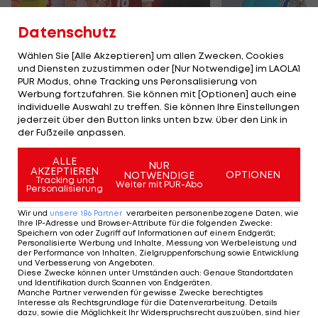
Datenschutz
Wählen Sie [Alle Akzeptieren] um allen Zwecken, Cookies
und Diensten zuzustimmen oder [Nur Notwendige] im LAOLA1
Karrieresprung! ÖVV-
Die teuerst
PUR Modus, ohne Tracking uns Peronsalisierung von
Teamspieler wechselt
Tormänner d
Werbung fortzufahren. Sie können mit [Optionen] auch eine
in Topliga
Geschichte
individuelle Auswahl zu treffen. Sie können Ihre Einstellungen
jederzeit über den Button links unten bzw. über den Link in
Sport-Mix
Fußball
der Fußzeile anpassen.
ALLE
NUR
TEILEN
AKZEPTIEREN
OPTIONEN
NOTWENDIGE
Tracking und
Weiter mit PUR-Abo
Personalisierung
Wir und
unsere
186
Partner
verarbeiten personenbezogene Daten, wie
Ihre IP-Adresse und Browser-Attribute für die folgenden Zwecke
:
Speichern von oder Zugriff auf Informationen auf einem Endgerät;
KOMMENTARE
Personalisierte Werbung und Inhalte, Messung von Werbeleistung und
der Performance von Inhalten, Zielgruppenforschung sowie Entwicklung
und Verbesserung von Angeboten
.
Diese Zwecke können unter Umständen auch
:
Genaue Standortdaten
und Identifikation durch Scannen von Endgeräten
.
Manche Partner verwenden für gewisse Zwecke berechtigtes
Interesse als Rechtsgrundlage für die Datenverarbeitung. Details
dazu, sowie die Möglichkeit Ihr Widerspruchsrecht auszuüben, sind hier