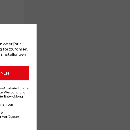
ie
n oder [Nur
er
 fortzufahren.
 Einstellungen
ONEN
Attribute für die
erte Werbung und
ie Entwicklung
nnen von
ie
r verfügbar
: