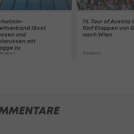
chwimm-
75. Tour of Austria 
eltverband lässt
fünf Etappen von 
ussen und
nach Wien
larussen mit
agge zu
hr Sport
Radsport
MMENTARE