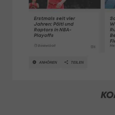
Erstmals seit vier
S
Jahren: Pöltl und
W
Raptors in NBA-
R
Playoffs
Be
Fl
Basketball
Me
5
ANHÖREN
TEILEN
KO