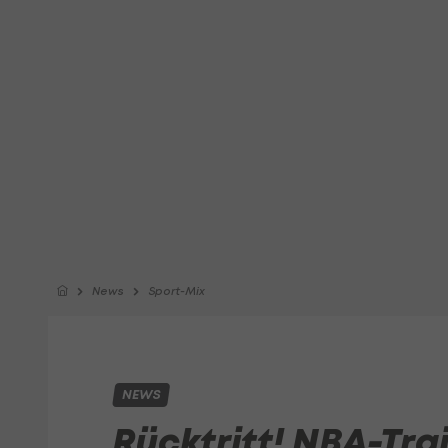
News
Sport-Mix
NEWS
Rücktritt! NBA-Tr