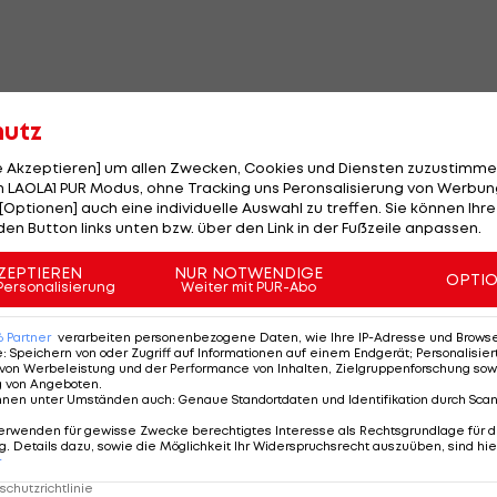
heftrainer, erreichte mit den Boston Celtics zweimal d
hutz
le Akzeptieren] um allen Zwecken, Cookies und Diensten zuzustimme
 1.194 Siege in der regulären Saison, nur fünf
NBA
-Train
 LAOLA1 PUR Modus, ohne Tracking uns Peronsalisierung von Werbung
[Optionen] auch eine individuelle Auswahl zu treffen. Sie können Ihre
d Rivers in die
Basketball
Hall of Fame aufgenommen.
den Button links unten bzw. über den Link in der Fußzeile anpassen.
ndet, ist nun offen.
ZEPTIEREN
NUR NOTWENDIGE
OPTI
Personalisierung
Weiter mit PUR-Abo
er
6
Partner
verarbeiten personenbezogene Daten, wie Ihre IP-Adresse und Browser-
d
e
:
Speichern von oder Zugriff auf Informationen auf einem Endgerät; Personalisi
von Werbeleistung und der Performance von Inhalten, Zielgruppenforschung sow
g von Angeboten
.
nnen unter Umständen auch
:
Genaue Standortdaten und Identifikation durch Sca
erwenden für gewisse Zwecke berechtigtes Interesse als Rechtsgrundlage für d
. Details dazu, sowie die Möglichkeit Ihr Widerspruchsrecht auszuüben, sind hie
r
chutzrichtlinie