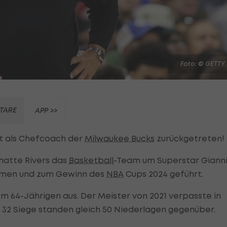
Foto: © GETTY
TARE
APP >>
st als Chefcoach der
Milwaukee Bucks
zurückgetreten!
hatte Rivers das
Basketball
-Team um Superstar Giann
ahmen und zum Gewinn des
NBA
Cups 2024 geführt.
m 64-Jährigen aus. Der Meister von 2021 verpasste in
f. 32 Siege standen gleich 50 Niederlagen gegenüber.