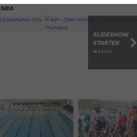
r NBA
SLIDESHOW
STARTEN
3 Bilder