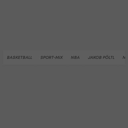
BASKETBALL
SPORT-MIX
NBA
JAKOB PÖLTL
NA