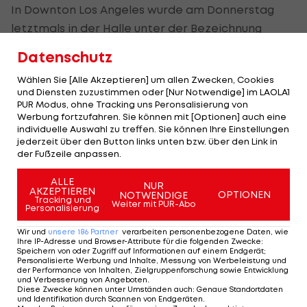
In Downton Los Angeles wurde am Donnerstag
letztmals in der Halle unter der Bezeichnung
Staples Center gespielt. Ab Samstag lautet der
Datenschutz
neue Name crypto.com Arena. 700 Millionen
Wählen Sie [Alle Akzeptieren] um allen Zwecken, Cookies
Dollar (618,92 Mio. Euro) für die kommenden zwei
und Diensten zuzustimmen oder [Nur Notwendige] im LAOLA1
Jahrzehnte wurden dafür auf den Tisch gelegt.
PUR Modus, ohne Tracking uns Peronsalisierung von
Werbung fortzufahren. Sie können mit [Optionen] auch eine
individuelle Auswahl zu treffen. Sie können Ihre Einstellungen
Durchwegs siegreich geblieben ist das Spitzentrio
jederzeit über den Button links unten bzw. über den Link in
der Liga. Leader Phoenix Suns bezwingt Oklahoma
der Fußzeile anpassen.
City Thunder mit 113:101. Devin Booker erzielt 30
ALLE
NUR
Punkte.
AKZEPTIEREN
OPTIONEN
NOTWENDIGE
Tracking und
Weiter mit PUR-Abo
Personalisierung
Stephen Curry wirft Verfolger Golden State
Wir und
unsere
186
Partner
verarbeiten personenbezogene Daten, wie
Warriors mit 46 Zählern zu einem 113:104 gegen die
Ihre IP-Adresse und Browser-Attribute für die folgenden Zwecke
:
Speichern von oder Zugriff auf Informationen auf einem Endgerät;
Memphis Grizzlies. Der Guard verwertet u.a. acht
Personalisierte Werbung und Inhalte, Messung von Werbeleistung und
von 14 Distanzwürfen. Utah Jazz setzt sich gegen
der Performance von Inhalten, Zielgruppenforschung sowie Entwicklung
und Verbesserung von Angeboten
.
die Minnesota Timberwolves mit 128:116 durch.
Diese Zwecke können unter Umständen auch
:
Genaue Standortdaten
und Identifikation durch Scannen von Endgeräten
.