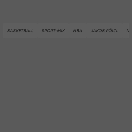
BASKETBALL
SPORT-MIX
NBA
JAKOB PÖLTL
NA