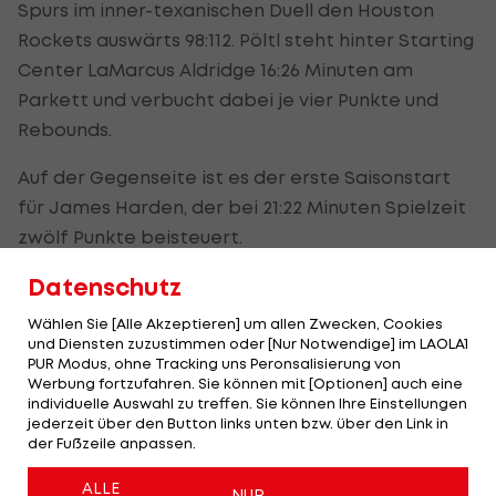
Spurs im inner-texanischen Duell den Houston
Rockets auswärts 98:112. Pöltl steht hinter Starting
Center LaMarcus Aldridge 16:26 Minuten am
Parkett und verbucht dabei je vier Punkte und
Rebounds.
Auf der Gegenseite ist es der erste Saisonstart
für James Harden, der bei 21:22 Minuten Spielzeit
zwölf Punkte beisteuert.
Datenschutz
In der Nacht auf Freitag geht es für San Antonio
noch einmal gegen Houston ran, ehe die neue
Wählen Sie [Alle Akzeptieren] um allen Zwecken, Cookies
Saison wirklich beginnt.
und Diensten zuzustimmen oder [Nur Notwendige] im LAOLA1
PUR Modus, ohne Tracking uns Peronsalisierung von
Werbung fortzufahren. Sie können mit [Optionen] auch eine
individuelle Auswahl zu treffen. Sie können Ihre Einstellungen
Aggressivere
jederzeit über den Button links unten bzw. über den Link in
Rolle für Pöltl
der Fußzeile anpassen.
bei den
Spurs
ALLE
NUR