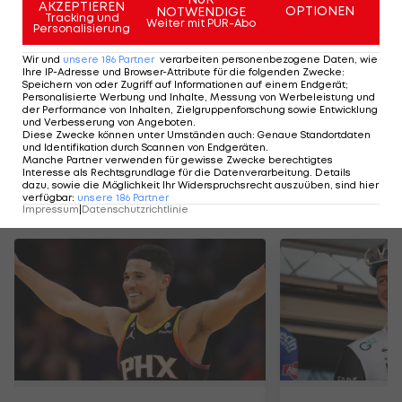
Basketball
AKZEPTIEREN
OPTIONEN
NOTWENDIGE
Tracking und
Weiter mit PUR-Abo
Personalisierung
Wir und
unsere
186
Partner
verarbeiten personenbezogene Daten, wie
HIGHLIGHTS: LASK - SK Sturm Graz
FC Blau-Weiß Linz 
Ihre IP-Adresse und Browser-Attribute für die folgenden Zwecke
:
Speichern von oder Zugriff auf Informationen auf einem Endgerät;
Fußball - Frauen-Bundesliga
Fußball - ADMIRAL 
Personalisierte Werbung und Inhalte, Messung von Werbeleistung und
der Performance von Inhalten, Zielgruppenforschung sowie Entwicklung
und Verbesserung von Angeboten
.
Diese Zwecke können unter Umständen auch
:
Genaue Standortdaten
und Identifikation durch Scannen von Endgeräten
.
Manche Partner verwenden für gewisse Zwecke berechtigtes
Interesse als Rechtsgrundlage für die Datenverarbeitung. Details
dazu, sowie die Möglichkeit Ihr Widerspruchsrecht auszuüben, sind hier
verfügbar
:
unsere
186
Partner
Mehr zum Thema
Impressum
|
Datenschutzrichtlinie