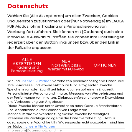
sechsten Tag, an dem mitunter gewalttätige
Datenschutz
Proteste über Dutzende US-Städte schwappten.
Wählen Sie [Alle Akzeptieren] um allen Zwecken, Cookies
und Diensten zuzustimmen oder [Nur Notwendige] im LAOLA1
Auslöser für die aufgeheizte Stimmung im Land
PUR Modus, ohne Tracking uns Peronsalisierung von
war der durch einen Polizeieinsatz
Werbung fortzufahren. Sie können mit [Optionen] auch eine
individuelle Auswahl zu treffen. Sie können Ihre Einstellungen
herbeigeführte Tod von Floyd am vergangenen
jederzeit über den Button links unten bzw. über den Link in
Montag in Minneapolis. Einer von vier beteiligten
der Fußzeile anpassen.
Beamten saß dem 46-Jährigen minutenlang mit
ALLE
NUR
dem Knie im Nacken. Die Bitten des
AKZEPTIEREN
OPTIONEN
NOTWENDIGE
Tracking und
Afroamerikaners, ihn atmen zu lassen, ignorierte
Weiter mit PUR-Abo
Personalisierung
er.
Wir und
unsere
186
Partner
verarbeiten personenbezogene Daten, wie
Ihre IP-Adresse und Browser-Attribute für die folgenden Zwecke
:
Speichern von oder Zugriff auf Informationen auf einem Endgerät;
Thuram mit
Personalisierte Werbung und Inhalte, Messung von Werbeleistung und
der Performance von Inhalten, Zielgruppenforschung sowie Entwicklung
Anti-
und Verbesserung von Angeboten
.
Diese Zwecke können unter Umständen auch
:
Genaue Standortdaten
Rassismus-
und Identifikation durch Scannen von Endgeräten
.
Torjubel wie
Manche Partner verwenden für gewisse Zwecke berechtigtes
Interesse als Rechtsgrundlage für die Datenverarbeitung. Details
Kaepernick
dazu, sowie die Möglichkeit Ihr Widerspruchsrecht auszuüben, sind hier
Deutsche Bundesliga
verfügbar
:
unsere
186
Partner
Impressum
|
Datenschutzrichtlinie