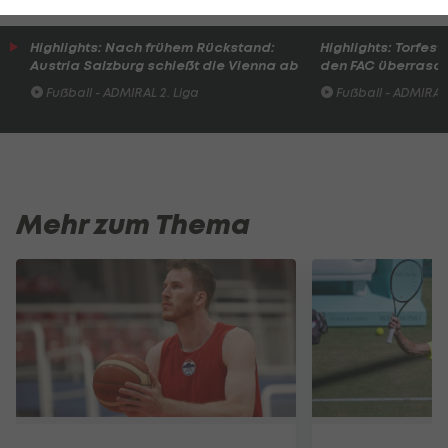
Highlights: Nach frühem Rückstand:
Highlights: Torfesti
Austria Salzburg schießt die Vienna ab
den FAC überrasc
Fußball - ADMIRAL 2. Liga
Fußball - ADMIRAL 
Mehr zum Thema