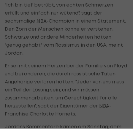
"Ich bin tief betrübt, von echten Schmerzen
erfüllt und einfach nur wütend", sagt der
sechsmalige
NBA
-Champion in einem Statement.
Den Zorn der Menschen könne er verstehen.
Schwarze und andere Minderheiten hätten
"genug gehabt" vom Rassismus in den USA, meint
Jordan.
Er sei mit seinem Herzen bei der Familie von Floyd
und bei anderen, die durch rassistische Taten
Angehörige verloren hätten. "Jeder von uns muss
ein Teil der Lösung sein, und wir müssen
zusammenarbeiten, um Gerechtigkeit für alle
herzustellen", sagt der Eigentümer der
NBA
-
Franchise Charlotte Hornets.
Jordans Kommentare kamen am Sonntag, dem