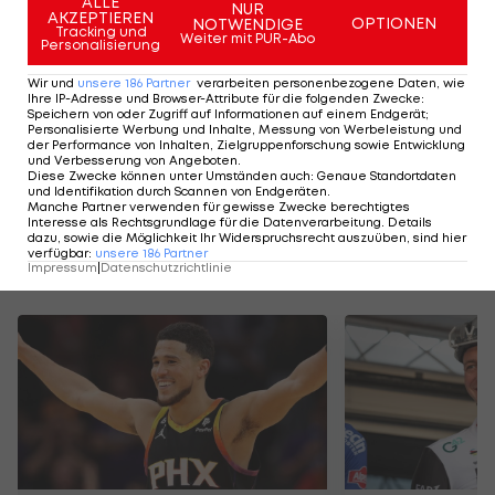
ALLE
Rebounds in 14:37 Minuten. Am Dienstag geht es
NUR
AKZEPTIEREN
OPTIONEN
NOTWENDIGE
Tracking und
gegen Boston.
Weiter mit PUR-Abo
Personalisierung
Wir und
unsere
186
Partner
verarbeiten personenbezogene Daten, wie
Ihre IP-Adresse und Browser-Attribute für die folgenden Zwecke
:
SK Rapid II - ASK Voitsberg
Highlights: Blitzto
Speichern von oder Zugriff auf Informationen auf einem Endgerät;
Rapid II auf Siege
Personalisierte Werbung und Inhalte, Messung von Werbeleistung und
Fußball - ADMIRAL 2. Liga
der Performance von Inhalten, Zielgruppenforschung sowie Entwicklung
Fußball - ADMIRAL 
und Verbesserung von Angeboten
.
Diese Zwecke können unter Umständen auch
:
Genaue Standortdaten
und Identifikation durch Scannen von Endgeräten
.
Manche Partner verwenden für gewisse Zwecke berechtigtes
Interesse als Rechtsgrundlage für die Datenverarbeitung. Details
dazu, sowie die Möglichkeit Ihr Widerspruchsrecht auszuüben, sind hier
verfügbar
:
unsere
186
Partner
Mehr zum Thema
Impressum
|
Datenschutzrichtlinie