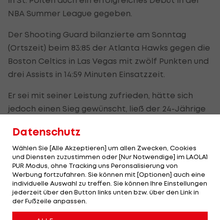
NBA Summer League gegeben.
Der Shooting Guard bilanzierte am Sonntag
(Ortszeit) beim 83:85 der Atlanta Hawks gegen die
Boston Celtics in Las Vegas mit zwölf Punkten und
drei Assists in 14:59 Minuten Einsatzzeit.
Er sei mit seiner Leistung zufrieden, hätte sich
jedoch einen Sieg gewünscht, ließ der 24-Jährige
die wissen. "Am Dienstag haben wir die nächste
Datenschutz
Chance." Dann geht es gegen das Summer-
League-Team der Indiana Pacers.
Wählen Sie [Alle Akzeptieren] um allen Zwecken, Cookies
und Diensten zuzustimmen oder [Nur Notwendige] im LAOLA1
PUR Modus, ohne Tracking uns Peronsalisierung von
Seinen Einstand in Las Vegas gab auch Giorgi
Werbung fortzufahren. Sie können mit [Optionen] auch eine
Bezhanishvili. Der in Österreich eingebürgerte
individuelle Auswahl zu treffen. Sie können Ihre Einstellungen
jederzeit über den Button links unten bzw. über den Link in
Georgier verzeichnete beim 77:97 der Denver
der Fußzeile anpassen.
Nuggets gegen Miami Heat vier Punkte und drei