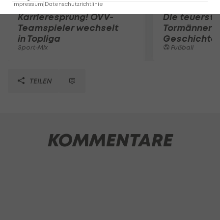
Impressum
|
Datenschutzrichtlinie
Karrieresprung! ÖVV-
Die teuerst
Teamspieler wechselt
Tormänner d
in Topliga
Geschichte
Sport-Mix
Fußball
TEILEN
KOMMENTARE