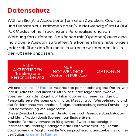
steuert 25 Punkte und 11 Rebounds bei, James
Datenschutz
kommt auf 19 Zähler und ebenfalls 11 Rebounds.
Wählen Sie [Alle Akzeptieren] um allen Zwecken, Cookies
und Diensten zuzustimmen oder [Nur Notwendige] im LAOLA1
Die Miami Heat fügen den Philadelphia 76ers beim
PUR Modus, ohne Tracking uns Peronsalisierung von
96:91 bereits die 14. Saison-Pleite zu. Die San
Werbung fortzufahren. Sie können mit [Optionen] auch eine
individuelle Auswahl zu treffen. Sie können Ihre Einstellungen
Antonio Spurs bleiben beim 92:82 gegen die
jederzeit über den Button links unten bzw. über den Link in
Memphis Grizzlies siegreich. Die Washington
der Fußzeile anpassen.
Wizards schlagen Detroit mit 97:95.
ALLE
NUR
AKZEPTIEREN
OPTIONEN
NOTWENDIGE
Tracking und
Mehr zum Thema
Weiter mit PUR-Abo
Personalisierung
Wir und
unsere
186
Partner
verarbeiten personenbezogene Daten, wie
Ihre IP-Adresse und Browser-Attribute für die folgenden Zwecke
:
Speichern von oder Zugriff auf Informationen auf einem Endgerät;
Personalisierte Werbung und Inhalte, Messung von Werbeleistung und
der Performance von Inhalten, Zielgruppenforschung sowie Entwicklung
und Verbesserung von Angeboten
.
Diese Zwecke können unter Umständen auch
:
Genaue Standortdaten
und Identifikation durch Scannen von Endgeräten
.
Manche Partner verwenden für gewisse Zwecke berechtigtes
Interesse als Rechtsgrundlage für die Datenverarbeitung. Details
dazu, sowie die Möglichkeit Ihr Widerspruchsrecht auszuüben, sind hier
verfügbar
:
unsere
186
Partner