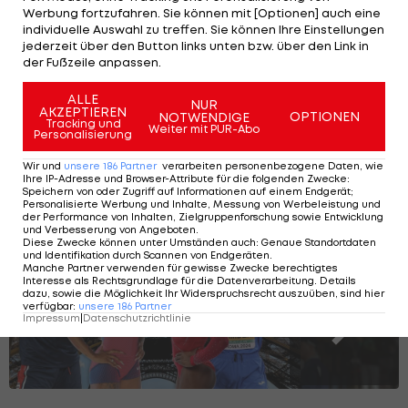
Team USA: Das ist der
Werbung fortzufahren. Sie können mit [Optionen] auch eine
individuelle Auswahl zu treffen. Sie können Ihre Einstellungen
Fahnenträger
jederzeit über den Button links unten bzw. über den Link in
der Fußzeile anpassen.
Olympia
ALLE
NUR
AKZEPTIEREN
OPTIONEN
NOTWENDIGE
Tracking und
Weiter mit PUR-Abo
Personalisierung
Wir und
unsere
186
Partner
verarbeiten personenbezogene Daten, wie
Olympia 2024: Die größten Stars to
Ihre IP-Adresse und Browser-Attribute für die folgenden Zwecke
:
Speichern von oder Zugriff auf Informationen auf einem Endgerät;
watch
Personalisierte Werbung und Inhalte, Messung von Werbeleistung und
der Performance von Inhalten, Zielgruppenforschung sowie Entwicklung
und Verbesserung von Angeboten
.
Diese Zwecke können unter Umständen auch
:
Genaue Standortdaten
und Identifikation durch Scannen von Endgeräten
.
Manche Partner verwenden für gewisse Zwecke berechtigtes
SLIDESHOW
Interesse als Rechtsgrundlage für die Datenverarbeitung. Details
STARTEN
dazu, sowie die Möglichkeit Ihr Widerspruchsrecht auszuüben, sind hier
verfügbar
:
unsere
186
Partner
Impressum
|
Datenschutzrichtlinie