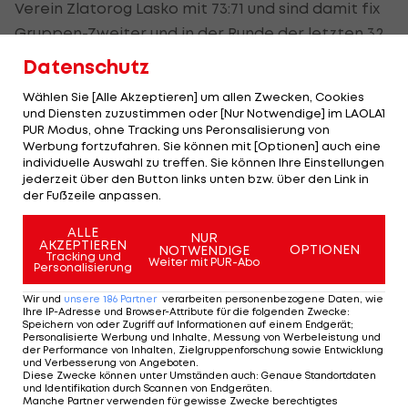
Verein Zlatorog Lasko mit 73:71 und sind damit fix
Gruppen-Zweiter und in der Runde der letzten 32.
Datenschutz
Thomas Klepeisz
versenkt sieben Sekunden vor
Schluss zwei Freiwürfe und fixiert damit den Sieg
Wählen Sie [Alle Akzeptieren] um allen Zwecken, Cookies
und Diensten zuzustimmen oder [Nur Notwendige] im LAOLA1
in einem spannenden Spiel.
PUR Modus, ohne Tracking uns Peronsalisierung von
Werbung fortzufahren. Sie können mit [Optionen] auch eine
Keine Chance mehr auf den Aufstieg hat
individuelle Auswahl zu treffen. Sie können Ihre Einstellungen
jederzeit über den Button links unten bzw. über den Link in
Kapfenberg. Die Bulls verlieren auswärts in
der Fußzeile anpassen.
Schweden gegen Boraas 82:84 und sind Gruppen-
ALLE
Letzter.
NUR
AKZEPTIEREN
OPTIONEN
NOTWENDIGE
Tracking und
Weiter mit PUR-Abo
Personalisierung
Mehr zum Thema
Wir und
unsere
186
Partner
verarbeiten personenbezogene Daten, wie
Ihre IP-Adresse und Browser-Attribute für die folgenden Zwecke
:
Speichern von oder Zugriff auf Informationen auf einem Endgerät;
Personalisierte Werbung und Inhalte, Messung von Werbeleistung und
der Performance von Inhalten, Zielgruppenforschung sowie Entwicklung
und Verbesserung von Angeboten
.
Diese Zwecke können unter Umständen auch
:
Genaue Standortdaten
und Identifikation durch Scannen von Endgeräten
.
Manche Partner verwenden für gewisse Zwecke berechtigtes