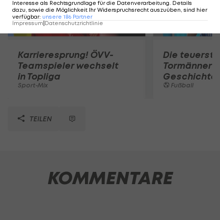
Interesse als Rechtsgrundlage für die Datenverarbeitung. Details
dazu, sowie die Möglichkeit Ihr Widerspruchsrecht auszuüben, sind hier
verfügbar
:
unsere
186
Partner
Impressum
|
Datenschutzrichtlinie
Karrieresprung! ÖVV-
Die teuerst
Teamspieler wechselt
Tormänner d
in Topliga
Geschichte
Sport-Mix
Fußball
TEILEN
KOMMENTARE