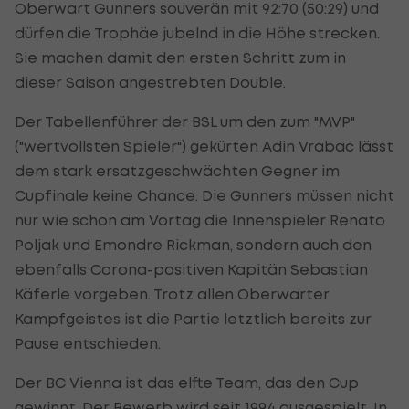
Oberwart Gunners souverän mit 92:70 (50:29) und
dürfen die Trophäe jubelnd in die Höhe strecken.
Sie machen damit den ersten Schritt zum in
dieser Saison angestrebten Double.
Der Tabellenführer der BSL um den zum "MVP"
("wertvollsten Spieler") gekürten Adin Vrabac lässt
dem stark ersatzgeschwächten Gegner im
Cupfinale keine Chance. Die Gunners müssen nicht
nur wie schon am Vortag die Innenspieler Renato
Poljak und Emondre Rickman, sondern auch den
ebenfalls Corona-positiven Kapitän Sebastian
Käferle vorgeben. Trotz allen Oberwarter
Kampfgeistes ist die Partie letztlich bereits zur
Pause entschieden.
Der BC Vienna ist das elfte Team, das den Cup
gewinnt. Der Bewerb wird seit 1994 ausgespielt. In