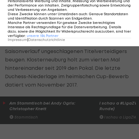
Personalisierte Werbung und Inhalte, Messung von Werbeleistung und
(32:21). Als "MVP" wird Lisa Zderadicka
der Performance von Inhalten, Zielgruppenforschung sowie Entwicklung
und Verbesserung von Angeboten
.
ausgezeichnet, die mit 24 Punkten auch
Diese Zwecke können unter Umständen auch
:
Genaue Standortdaten
und Identifikation durch Scannen von Endgeräten
.
Topscorerin ist.
Manche Partner verwenden für gewisse Zwecke berechtigtes
Interesse als Rechtsgrundlage für die Datenverarbeitung. Details
dazu, sowie die Möglichkeit Ihr Widerspruchsrecht auszuüben, sind hier
Die Wienerinnen leisten so gut es geht
verfügbar
:
unsere
186
Partner
Impressum
|
Datenschutzrichtlinie
Gegenwehr, müssen sich jedoch der Klasse des im
Saisonverlauf ungeschlagenen Titelverteidigers
beugen. Klosterneuburg holt zum vierten Mal
hintereinander seit 2019 den Pokal. Die letzte
Duchess-Niederlage im heimischen Cup-Bewerb
datiert vom November 2017.
Am Stammtisch bei Andy Ogris:
I schau a #LigaZWA 
Christopher Knett
Runde)
Stammtisch
I schau a LigaZWA