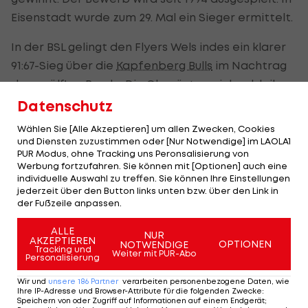
Eisenstadt wurde zum 29. Mal ein Sieger ermittelt.
In der BSL gelingt den Flyers Wels indes ein klarer
91:67-Sieg über die
Kapfenberg Bulls
im Nachtrag
der zwölften Runde. Die Oberösterreicher bleiben
mit zehn Punkten dennoch nur Achter der Tabelle,
Datenschutz
die Bulls liegen mit zwei Punkten mehr auf Rang
Wählen Sie [Alle Akzeptieren] um allen Zwecken, Cookies
sechs.
und Diensten zuzustimmen oder [Nur Notwendige] im LAOLA1
PUR Modus, ohne Tracking uns Peronsalisierung von
Werbung fortzufahren. Sie können mit [Optionen] auch eine
individuelle Auswahl zu treffen. Sie können Ihre Einstellungen
Triumph für Klosterneuburg
jederzeit über den Button links unten bzw. über den Link in
der Fußzeile anpassen.
Bei den Damen holen sich die Duchess
ALLE
Klosterneuburg indes den vierten Cup-Titel.
NUR
AKZEPTIEREN
OPTIONEN
NOTWENDIGE
Tracking und
Weiter mit PUR-Abo
Personalisierung
Die favorisierten Niederösterreicherinnen
besiegen am frühen Sonntagabend im Finale in
Wir und
unsere
186
Partner
verarbeiten personenbezogene Daten, wie
Ihre IP-Adresse und Browser-Attribute für die folgenden Zwecke
:
Eisenstadt die Basket Flames aus Wien mit 76:41
Speichern von oder Zugriff auf Informationen auf einem Endgerät;