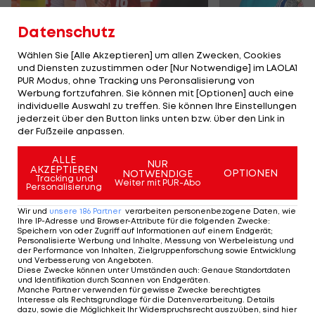
Datenschutz
Wählen Sie [Alle Akzeptieren] um allen Zwecken, Cookies
und Diensten zuzustimmen oder [Nur Notwendige] im LAOLA1
Karrieresprung! ÖVV-
Die teuerst
PUR Modus, ohne Tracking uns Peronsalisierung von
Teamspieler wechselt
Tormänner d
Werbung fortzufahren. Sie können mit [Optionen] auch eine
in Topliga
Geschichte
individuelle Auswahl zu treffen. Sie können Ihre Einstellungen
jederzeit über den Button links unten bzw. über den Link in
Sport-Mix
Fußball
der Fußzeile anpassen.
ALLE
NUR
TEILEN
AKZEPTIEREN
OPTIONEN
NOTWENDIGE
Tracking und
Weiter mit PUR-Abo
Personalisierung
Wir und
unsere
186
Partner
verarbeiten personenbezogene Daten, wie
Ihre IP-Adresse und Browser-Attribute für die folgenden Zwecke
:
Speichern von oder Zugriff auf Informationen auf einem Endgerät;
KOMMENTARE
Personalisierte Werbung und Inhalte, Messung von Werbeleistung und
der Performance von Inhalten, Zielgruppenforschung sowie Entwicklung
und Verbesserung von Angeboten
.
Diese Zwecke können unter Umständen auch
:
Genaue Standortdaten
und Identifikation durch Scannen von Endgeräten
.
Manche Partner verwenden für gewisse Zwecke berechtigtes
Interesse als Rechtsgrundlage für die Datenverarbeitung. Details
dazu, sowie die Möglichkeit Ihr Widerspruchsrecht auszuüben, sind hier