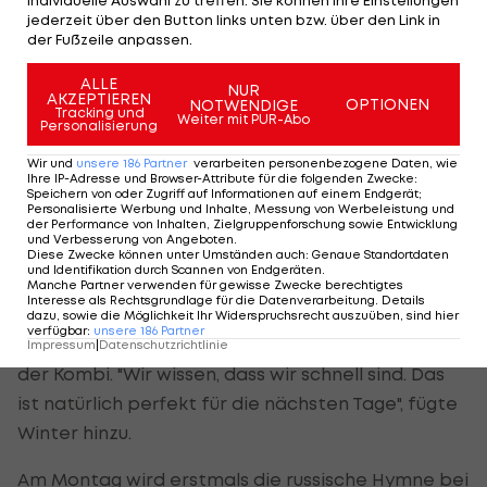
jederzeit über den Button links unten bzw. über den Link in
Gestürzte Stary erlitt Daumenprellung
der Fußzeile anpassen.
ALLE
NUR
Stary erleidet bei ihrem Sturz leichte Blessuren.
AKZEPTIEREN
OPTIONEN
NOTWENDIGE
Tracking und
"Ich bin ziemlich auf den Kopf gefallen, habe mir
Weiter mit PUR-Abo
Personalisierung
einen Daumen geprellt, der ist schon ein bisschen
Wir und
unsere
186
Partner
verarbeiten personenbezogene Daten, wie
angeschwollen, aber zum Glück nichts Schlimmes.
Ihre IP-Adresse und Browser-Attribute für die folgenden Zwecke
:
Speichern von oder Zugriff auf Informationen auf einem Endgerät;
Ich glaube, es hat gröber ausgeschaut, als es
Personalisierte Werbung und Inhalte, Messung von Werbeleistung und
der Performance von Inhalten, Zielgruppenforschung sowie Entwicklung
wirklich war", sagte die 19-jährige Kärntnerin.
und Verbesserung von Angeboten
.
Diese Zwecke können unter Umständen auch
:
Genaue Standortdaten
und Identifikation durch Scannen von Endgeräten
.
"Wenn das unten nicht passiert wär, dann wäre
Manche Partner verwenden für gewisse Zwecke berechtigtes
Interesse als Rechtsgrundlage für die Datenverarbeitung. Details
hier eine Medaille rausgekommen. Aber ich glaub,
dazu, sowie die Möglichkeit Ihr Widerspruchsrecht auszuüben, sind hier
verfügbar
:
unsere
186
Partner
ich hab noch öfter die Chance." Die nächste ist in
Impressum
|
Datenschutzrichtlinie
der Kombi. "Wir wissen, dass wir schnell sind. Das
ist natürlich perfekt für die nächsten Tage", fügte
Winter hinzu.
Am Montag wird erstmals die russische Hymne bei