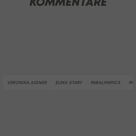
KOMMENTARE
VERONIKA AIGNER
ELINA STARY
PARALYMPICS
PA