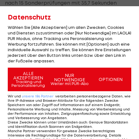
nach 15 Sonderprüfungen mit 35,7 Sekunden
Vorsprung auf den britischen Citroen-Piloten Kris
Datenschutz
Meeke klar voran. Auf Position drei klassiert sich
Ogiers Teamkollege Andreas Mikkelsen (NOR) mit
Wählen Sie [Alle Akzeptieren] um allen Zwecken, Cookies
und Diensten zuzustimmen oder [Nur Notwendige] im LAOLA1
1:00,4 Minuten Rückstand.
PUR Modus, ohne Tracking uns Peronsalisierung von
Werbung fortzufahren. Sie können mit [Optionen] auch eine
Der viertplatzierte Este Ott Tänak (M-Sport) liegt
individuelle Auswahl zu treffen. Sie können Ihre Einstellungen
jederzeit über den Button links unten bzw. über den Link in
bereits 2:41,1 Minuten zurück. Jari-Matti Latvala
der Fußzeile anpassen.
(Volkswagen) muss aufgeben.
ALLE
NUR
AKZEPTIEREN
OPTIONEN
NOTWENDIGE
Tracking und
Weiter mit PUR-Abo
Personalisierung
Mehr zum Thema
Wir und
unsere
186
Partner
verarbeiten personenbezogene Daten, wie
Ihre IP-Adresse und Browser-Attribute für die folgenden Zwecke
:
Speichern von oder Zugriff auf Informationen auf einem Endgerät;
Personalisierte Werbung und Inhalte, Messung von Werbeleistung und
der Performance von Inhalten, Zielgruppenforschung sowie Entwicklung
und Verbesserung von Angeboten
.
Diese Zwecke können unter Umständen auch
:
Genaue Standortdaten
und Identifikation durch Scannen von Endgeräten
.
Manche Partner verwenden für gewisse Zwecke berechtigtes
Interesse als Rechtsgrundlage für die Datenverarbeitung. Details