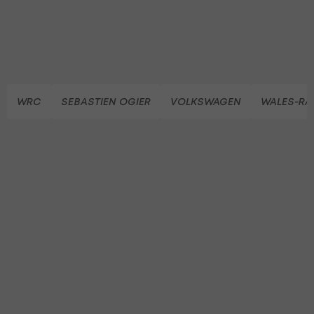
WRC
SEBASTIEN OGIER
VOLKSWAGEN
WALES-RA