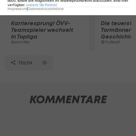
dazu, sowie die Möglichkeit Ihr Widerspruchsrecht auszuüben, sind hier
verfügbar
:
unsere
186
Partner
Impressum
|
Datenschutzrichtlinie
Karrieresprung! ÖVV-
Die teuerst
Teamspieler wechselt
Tormänner d
in Topliga
Geschichte
Sport-Mix
Fußball
TEILEN
KOMMENTARE