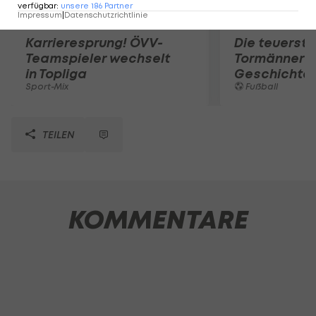
verfügbar
:
unsere
186
Partner
Impressum
|
Datenschutzrichtlinie
Karrieresprung! ÖVV-
Die teuerst
Teamspieler wechselt
Tormänner d
in Topliga
Geschichte
Sport-Mix
Fußball
TEILEN
KOMMENTARE