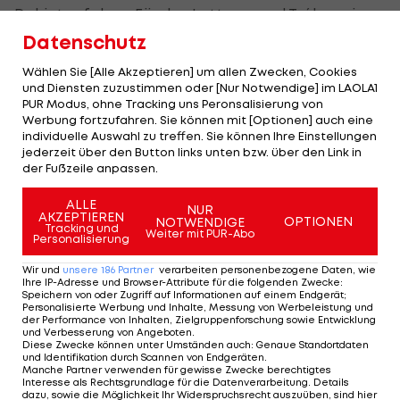
Dahinter folgen Fässler, Lotterer und Tréluyer im
Audi mit über einer Sekunde Rückstand auf Rang
Datenschutz
drei. Alex Wurz (Toyota) startet in seinem letzten
Wählen Sie [Alle Akzeptieren] um allen Zwecken, Cookies
Rennen gemeinsam mit Sarrazin und Conway von
und Diensten zuzustimmen oder [Nur Notwendige] im LAOLA1
PUR Modus, ohne Tracking uns Peronsalisierung von
Position sechs unmittelbar vor Dominik Kraiamers
Werbung fortzufahren. Sie können mit [Optionen] auch eine
Rebellion-Boliden.
individuelle Auswahl zu treffen. Sie können Ihre Einstellungen
jederzeit über den Button links unten bzw. über den Link in
der Fußzeile anpassen.
In der GT-Klasse startet Gesamt-Leader Richard
Lietz als Siebenter.
ALLE
NUR
AKZEPTIEREN
OPTIONEN
NOTWENDIGE
Tracking und
Weiter mit PUR-Abo
Personalisierung
Mehr zum Thema
Wir und
unsere
186
Partner
verarbeiten personenbezogene Daten, wie
Ihre IP-Adresse und Browser-Attribute für die folgenden Zwecke
:
Speichern von oder Zugriff auf Informationen auf einem Endgerät;
Personalisierte Werbung und Inhalte, Messung von Werbeleistung und
der Performance von Inhalten, Zielgruppenforschung sowie Entwicklung
und Verbesserung von Angeboten
.
Diese Zwecke können unter Umständen auch
:
Genaue Standortdaten
und Identifikation durch Scannen von Endgeräten
.
Manche Partner verwenden für gewisse Zwecke berechtigtes
Interesse als Rechtsgrundlage für die Datenverarbeitung. Details
dazu, sowie die Möglichkeit Ihr Widerspruchsrecht auszuüben, sind hier