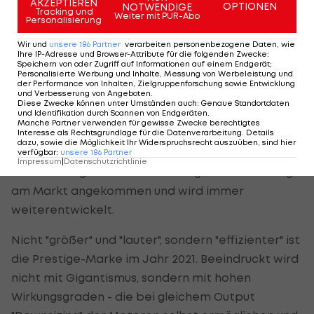
AKZEPTIEREN
OPTIONEN
NOTWENDIGE
noch lange nicht reif für einen breiten Einsatz in
Tracking und
Weiter mit PUR-Abo
Personalisierung
"normalen" Autos, aber etwa für
Ferrari
war es
Wir und
unsere
186
Partner
verarbeiten personenbezogene Daten, wie
schon eine Prestige-Sache, diese Technik in ihren
Ihre IP-Adresse und Browser-Attribute für die folgenden Zwecke
:
Supersportlern testweise umzusetzen.
Speichern von oder Zugriff auf Informationen auf einem Endgerät;
Personalisierte Werbung und Inhalte, Messung von Werbeleistung und
der Performance von Inhalten, Zielgruppenforschung sowie Entwicklung
und Verbesserung von Angeboten
.
Gar so kompliziert müssen die Systeme aber gar
Diese Zwecke können unter Umständen auch
:
Genaue Standortdaten
nicht sein, um in ihrer Funktionsweise sehr
und Identifikation durch Scannen von Endgeräten
.
Manche Partner verwenden für gewisse Zwecke berechtigtes
breitenrelevant zu werden. Die
Formel 1
setzt auf
Interesse als Rechtsgrundlage für die Datenverarbeitung. Details
dazu, sowie die Möglichkeit Ihr Widerspruchsrecht auszuüben, sind hier
Hybrid - und die Kombination aus klassischer
verfügbar
:
unsere
186
Partner
Impressum
|
Datenschutzrichtlinie
Verbrennungs- mit Elektro-Energie ist schon lange
am Markt angekommen und wird immer
weiterentwickelt.
Nicht "größer" und "lauter", sondern "effizienter" ist
die Prestige-Marke im Jahr 2021. Beeindruckt wird
nicht mit Gigantismus, sondern mit hohen
Wirkungsgraden - die bei gleichem Output