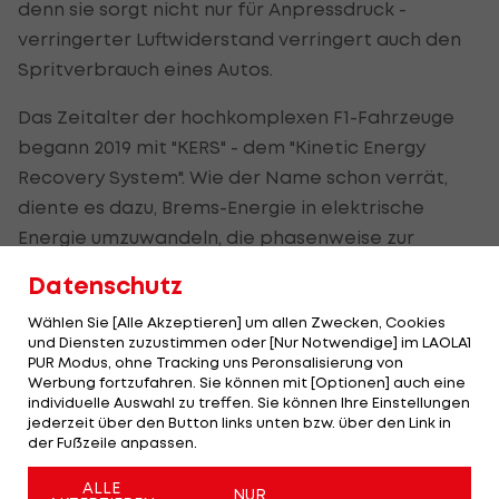
denn sie sorgt nicht nur für Anpressdruck -
verringerter Luftwiderstand verringert auch den
Spritverbrauch eines Autos.
Das Zeitalter der hochkomplexen F1-Fahrzeuge
begann 2019 mit "KERS" - dem "Kinetic Energy
Recovery System". Wie der Name schon verrät,
diente es dazu, Brems-Energie in elektrische
Energie umzuwandeln, die phasenweise zur
Leistungserhöhung eingesetzt werden konnte.
Datenschutz
Seit 2014 geht es noch einen Schritt weiter: Mit
Wählen Sie [Alle Akzeptieren] um allen Zwecken, Cookies
und Diensten zuzustimmen oder [Nur Notwendige] im LAOLA1
dem "ERS" ("Energy Recovery System") wird nicht
PUR Modus, ohne Tracking uns Peronsalisierung von
mehr nur die Brems-Energie aufgefangen,
Werbung fortzufahren. Sie können mit [Optionen] auch eine
individuelle Auswahl zu treffen. Sie können Ihre Einstellungen
sondern auch die Energie aus dem Strom der
jederzeit über den Button links unten bzw. über den Link in
Abgase wieder zurückgeführt.
der Fußzeile anpassen.
Zwar sind diese enorm komplizierten Systeme
ALLE
NUR