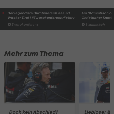
Der legendäre Durchmarsch des FC
Am Stammtisch bei
Wacker Tirol I #Zwarakonferenz History
Christopher Knett
Zwarakonferenz
Stammtisch
Mehr zum Thema
Doch kein Abschied?
Liebloser & 