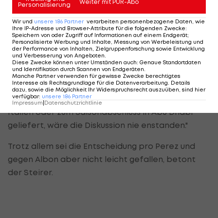
Weiter mit PUR-Abo
Personalisierung
Rückstand auf Verstappen hat sich im Laufe der
Wir und
unsere
186
Partner
verarbeiten personenbezogene Daten, wie
Saison vergrößert, nicht verringert. Zwar marginal,
Ihre IP-Adresse und Browser-Attribute für die folgenden Zwecke
:
Speichern von oder Zugriff auf Informationen auf einem Endgerät;
aber er ist größer geworden."
Personalisierte Werbung und Inhalte, Messung von Werbeleistung und
der Performance von Inhalten, Zielgruppenforschung sowie Entwicklung
und Verbesserung von Angeboten
.
Nach seinem ersten Podestplatz in Mugello,
Diese Zwecke können unter Umständen auch
:
Genaue Standortdaten
und Identifikation durch Scannen von Endgeräten
.
"dachten wir, jetzt ist der Knoten geplatzt. Das
Manche Partner verwenden für gewisse Zwecke berechtigtes
Interesse als Rechtsgrundlage für die Datenverarbeitung. Details
Rennen drauf in Sotschi, war wieder schlecht.
dazu, sowie die Möglichkeit Ihr Widerspruchsrecht auszuüben, sind hier
verfügbar
:
unsere
186
Partner
Hätte er kontinuierlich solche Ergebnisse wie in
Impressum
|
Datenschutzrichtlinie
Italien oder zum Saisonabschluss in Abu Dhabi
geliefert, wäre die Diskussion nie enstanden."
Trotz allem sei die Entscheidung pro Perez und
gegen Albon aber nicht leicht gefallen, betont
der Steirer.