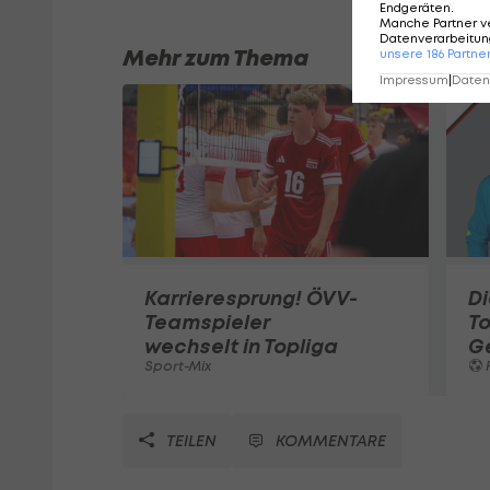
Endgeräten
.
Manche Partner v
Datenverarbeitung
Mehr zum Thema
unsere
186
Partne
Impressum
|
Datens
Karrieresprung! ÖVV-
Di
Teamspieler
T
wechselt in Topliga
G
Sport-Mix
F
TEILEN
KOMMENTARE