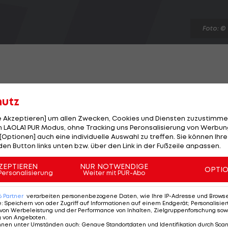
Foto: ©
hutz
 heißt Kyle Bush.
le Akzeptieren] um allen Zwecken, Cookies und Diensten zuzustimme
 LAOLA1 PUR Modus, ohne Tracking uns Peronsalisierung von Werbung
finale in Homestead und sichert sich damit seinen ers
[Optionen] auch eine individuelle Auswahl zu treffen. Sie können Ihre
den Button links unten bzw. über den Link in der Fußzeile anpassen.
ZEPTIEREN
NUR NOTWENDIGE
 was in diesem Jahr passiert ist, nach dem, was ich,
OPTI
Personalisierung
Weiter mit PUR-Abo
ussten, kann ich es kaum glauben", sagt Bush, der
nnen bestritt.
6
Partner
verarbeiten personenbezogene Daten, wie Ihre IP-Adresse und Browser-
e
:
Speichern von oder Zugriff auf Informationen auf einem Endgerät; Personalisi
von Werbeleistung und der Performance von Inhalten, Zielgruppenforschung sow
g von Angeboten
.
ordon beendet seine Karriere mit Rang sechs.
nnen unter Umständen auch
:
Genaue Standortdaten und Identifikation durch Sca