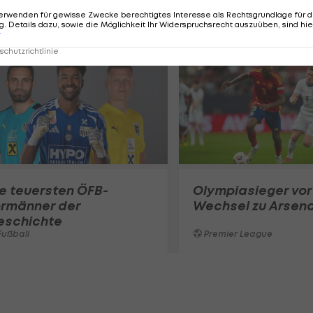
erwenden für gewisse Zwecke berechtigtes Interesse als Rechtsgrundlage für d
. Details dazu, sowie die Möglichkeit Ihr Widerspruchsrecht auszuüben, sind hie
r
chutzrichtlinie
e teuersten ÖFB-
Olympiasieger vor
ormänner der
Wechsel zu Arsena
eschichte
ußball
Premier League