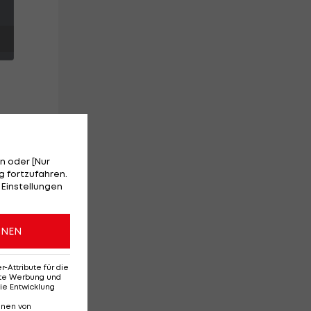
n oder [Nur
 fortzufahren.
ten
 Einstellungen
ONEN
Attribute für die
erte Werbung und
ie Entwicklung
nnen von