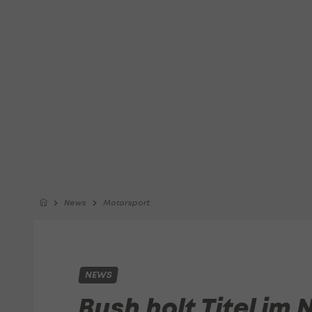
News
Motorsport
NEWS
Bush holt Titel im