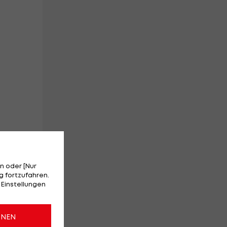
g
n oder [Nur
 fortzufahren.
 Einstellungen
ONEN