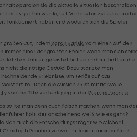
chhalteparolen sie die aktuelle Situation beschreiben
 welcher es gut tun würde, auf Vertrautes zurückzugreifen
heit funktioniert haben und wodurch sich die Spieler
n großen Cut, indem
Zoran Barisic
vom einen auf den
 immer einer der größten Fehler, wenn man sich sein
den letzten Jahren geleistet hat - und dann hatten die
s nicht die nötige Geduld. Dazu stanzte man
einschneidende Erlebnisse, um seriös auf das
eistertitel. Doch die Mission 33 ist mittlerweile
ity
von der Titelverteidigung in der
Premier League
.
 Was sollte man denn auch falsch machen, wenn man de
enführer holt, der anscheinend weiß, wie es geht?
ie sich auch die Entscheidungsträger wie Michael
t Christoph Peschek vorwerfen lassen müssen. Noch