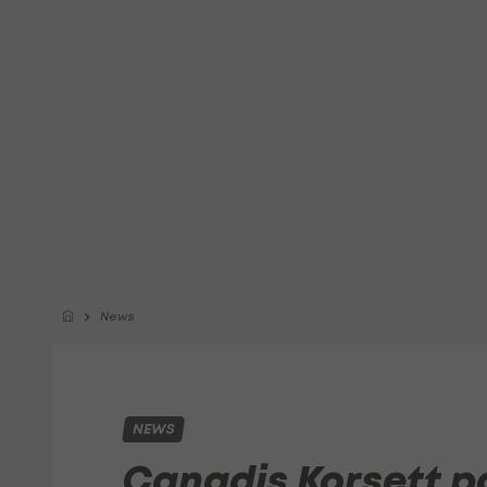
News
NEWS
Canadis Korsett p