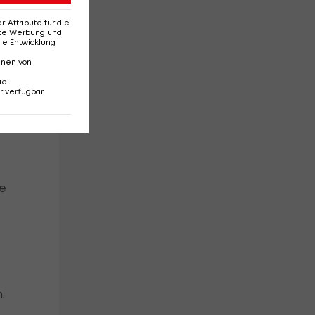
Attribute für die
e
erte Werbung und
ie Entwicklung
nnen von
uf
ie
r verfügbar
:
te
.