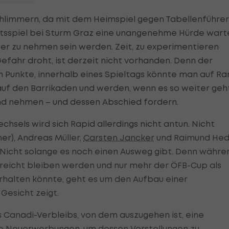
chlimmern, da mit dem Heimspiel gegen Tabellenführer
rtsspiel bei Sturm Graz eine unangenehme Hürde wart
wer zu nehmen sein werden. Zeit, zu experimentieren
fahr droht, ist derzeit nicht vorhanden. Denn der
Punkte, innerhalb eines Spieltags könnte man auf Ra
 auf den Barrikaden und werden, wenn es so weiter geht
d nehmen – und dessen Abschied fordern.
chsels wird sich Rapid allerdings nicht antun. Nicht
mer), Andreas
Müller,
Carsten Jancker
und Raimund Hed
t. Nicht solange es noch einen Ausweg gibt. Denn währe
nerreicht bleiben werden und nur mehr der ÖFB-Cup als
rhalten könnte, geht es um den Aufbau einer
Gesicht zeigt.
 Canadi-Verbleibs, von dem auszugehen ist, eine
te Neuerwerbungen, um dessen Vorstellungen zu