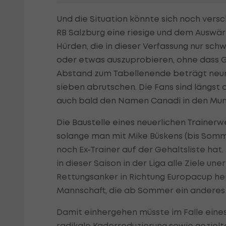
Und die Situation könnte sich noch vers
RB Salzburg eine riesige und dem Auswä
Hürden, die in dieser Verfassung nur sch
oder etwas auszuprobieren, ohne dass Ge
Abstand zum Tabellenende beträgt neun 
sieben abrutschen. Die Fans sind längst
auch bald den Namen Canadi in den Mun
Die Baustelle eines neuerlichen Trainerwe
solange man mit Mike Büskens (bis Som
noch Ex-Trainer auf der Gehaltsliste ha
in dieser Saison in der Liga alle Ziele u
Rettungsanker in Richtung Europacup he
Mannschaft, die ab Sommer ein anderes 
Damit einhergehen müsste im Falle eines
radikale Kaderreduzierung sowie geziel