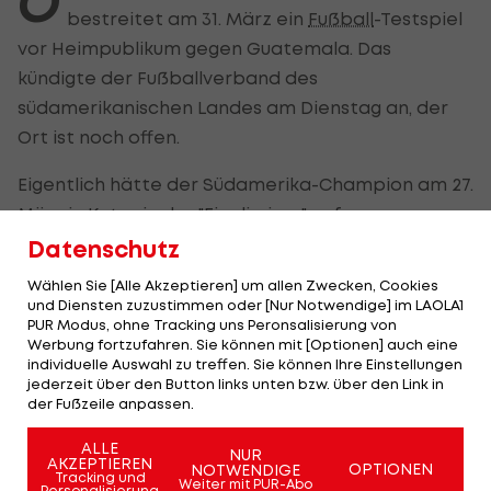
Ö
bestreitet am 31. März ein
Fußball
-Testspiel
vor Heimpublikum gegen Guatemala. Das
kündigte der Fußballverband des
südamerikanischen Landes am Dienstag an, der
Ort ist noch offen.
Eigentlich hätte der Südamerika-Champion am 27.
März in Katar in der "Finalissima" auf
Europameister Spanien treffen sollen.
Datenschutz
Wählen Sie [Alle Akzeptieren] um allen Zwecken, Cookies
Die Partie wurde aufgrund der Nahost-Eskalation
und Diensten zuzustimmen oder [Nur Notwendige] im LAOLA1
aber ersatzlos gestrichen.
PUR Modus, ohne Tracking uns Peronsalisierung von
Werbung fortzufahren. Sie können mit [Optionen] auch eine
individuelle Auswahl zu treffen. Sie können Ihre Einstellungen
Mit ÖFB! Diese Nationen haben ihr Ticket
jederzeit über den Button links unten bzw. über den Link in
der Fußzeile anpassen.
für die WM 2026 fix
ALLE
NUR
AKZEPTIEREN
OPTIONEN
NOTWENDIGE
Tracking und
Weiter mit PUR-Abo
Personalisierung