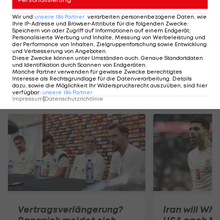
SLIDESHOW
STARTEN
Wir und
unsere
186
Partner
verarbeiten personenbezogene Daten, wie
Ihre IP-Adresse und Browser-Attribute für die folgenden Zwecke
:
Speichern von oder Zugriff auf Informationen auf einem Endgerät;
Personalisierte Werbung und Inhalte, Messung von Werbeleistung und
der Performance von Inhalten, Zielgruppenforschung sowie Entwicklung
und Verbesserung von Angeboten
.
Diese Zwecke können unter Umständen auch
:
Genaue Standortdaten
und Identifikation durch Scannen von Endgeräten
.
Manche Partner verwenden für gewisse Zwecke berechtigtes
Interesse als Rechtsgrundlage für die Datenverarbeitung. Details
dazu, sowie die Möglichkeit Ihr Widerspruchsrecht auszuüben, sind hier
Mehr zum Thema
verfügbar
:
unsere
186
Partner
Impressum
|
Datenschutzrichtlinie
Vertragsverlängerung?
Iran will WM