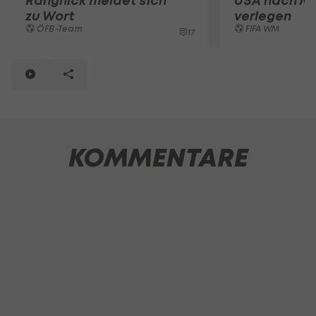
Rangnick meldet sich
USA nach M
zu Wort
verlegen
ÖFB-Team
FIFA WM
17
KOMMENTARE