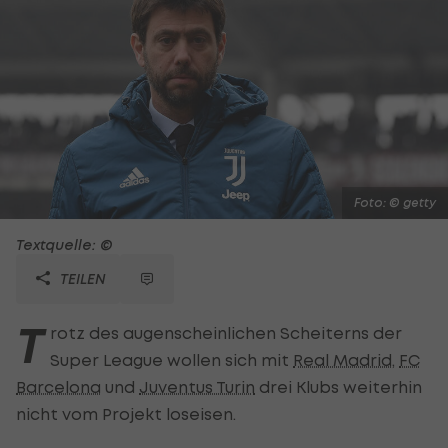
Foto: © getty
Textquelle: ©
TEILEN
T
rotz des augenscheinlichen Scheiterns der
Super League wollen sich mit
Real Madrid
,
FC
Barcelona
und
Juventus Turin
drei Klubs weiterhin
nicht vom Projekt loseisen.