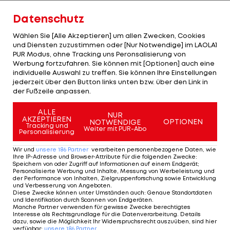
Wettbewerbe intern zu verändern, erklärte der
Datenschutz
45-Jährige weiter. Die Zeichen der Krise seien
schon vor der Corona-Pandemie offensichtlich
Wählen Sie [Alle Akzeptieren] um allen Zwecken, Cookies
und Diensten zuzustimmen oder [Nur Notwendige] im LAOLA1
gewesen.
PUR Modus, ohne Tracking uns Peronsalisierung von
Werbung fortzufahren. Sie können mit [Optionen] auch eine
Mitte April hatten zwölf Top-Klubs aus England,
individuelle Auswahl zu treffen. Sie können Ihre Einstellungen
Spanien und Italien bekanntgegeben, eine
Super
jederzeit über den Button links unten bzw. über den Link in
der Fußzeile anpassen.
League
gründen zu wollen. Wenig später nahmen
viele wieder Abstand von den Plänen. Nur
Real
ALLE
NUR
AKZEPTIEREN
OPTIONEN
NOTWENDIGE
Madrid
, der
FC Barcelona
und Juventus halten
Tracking und
Weiter mit PUR-Abo
Personalisierung
weiter daran fest und wollen sich laut Agnelli
Wir und
unsere
186
Partner
verarbeiten personenbezogene Daten, wie
weiter für eine Reform der Wettbewerbe
Ihre IP-Adresse und Browser-Attribute für die folgenden Zwecke
:
einsetzen.
Speichern von oder Zugriff auf Informationen auf einem Endgerät;
Personalisierte Werbung und Inhalte, Messung von Werbeleistung und
der Performance von Inhalten, Zielgruppenforschung sowie Entwicklung
und Verbesserung von Angeboten
.
Die UEFA, die FIFA und unter anderem auch der
Diese Zwecke können unter Umständen auch
:
Genaue Standortdaten
italienische Fußballverband haben das Verhalten
und Identifikation durch Scannen von Endgeräten
.
Manche Partner verwenden für gewisse Zwecke berechtigtes
der Vereine scharf kritisiert und Konsequenzen
Interesse als Rechtsgrundlage für die Datenverarbeitung. Details
dazu, sowie die Möglichkeit Ihr Widerspruchsrecht auszuüben, sind hier
angedroht.
verfügbar
:
unsere
186
Partner