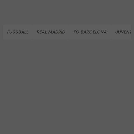
FUSSBALL
REAL MADRID
FC BARCELONA
JUVENTU