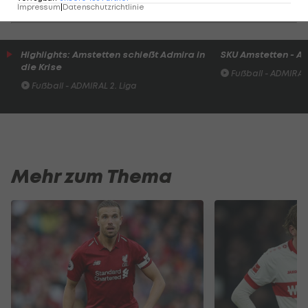
Impressum
|
Datenschutzrichtlinie
Highlights: Amstetten schießt Admira in
SKU Amstetten - A
die Krise
Fußball - ADMIRAL 
Fußball - ADMIRAL 2. Liga
Mehr zum Thema