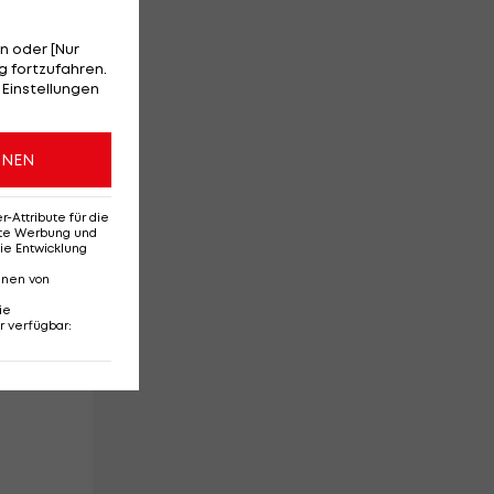
n oder [Nur
 fortzufahren.
 Einstellungen
im
ONEN
Attribute für die
erte Werbung und
ie Entwicklung
nnen von
ie
r verfügbar
:
gen