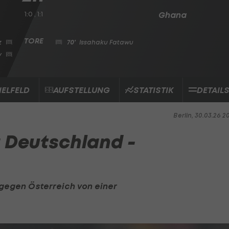
1:0 , 1:1
Ghana
z
70'
Issahaku Fatawu
v
IELFELD
AUFSTELLUNG
STATISTIK
DETAIL
Berlin, 30.03.26 2
: Deutschland -
gegen Österreich von einer