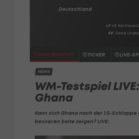
Deutschland
45' +3
Kai Havert
88'
Deniz Unda
SPIELBERICHT
TICKER
LIVE-SP
NEWS
WM-Testspiel LIVE
Ghana
Kann sich Ghana nach der 1:5-Schlappe 
besseren Seite zeigen? LIVE: