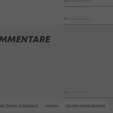
Ansakonferenz
Das Wunder von Kansas
Ansakonferenz
ÖFB vs. Algerien: So stellen w
auf
MMENTARE
Ansakonferenz
Aufstieg, Spanien, Gelb-
Sorgen: 5 Dinge vor Österrei
- Algerien
Ansakonferenz
Am Stammtisch bei Andy
Ogris: Gilbert Prilasnig
Stammtisch
Österreich vs. Argentinien:
D (TEAM, FUSSBALL)
GHANA
JULIAN NAGELSMANN
Warum griff der VAR nicht ei