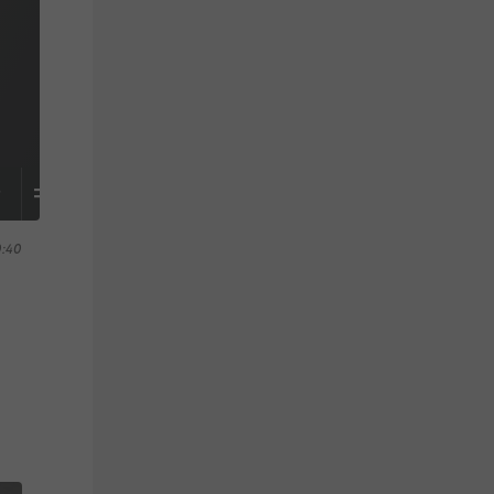
S
TABELLE
0:40