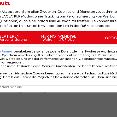
hutz
le Akzeptieren] um allen Zwecken, Cookies und Diensten zuzustimme
TARE
APP >>
 LAOLA1 PUR Modus, ohne Tracking uns Peronsalisierung von Werbung
[Optionen] auch eine individuelle Auswahl zu treffen. Sie können Ihre
den Button links unten bzw. über den Link in der Fußzeile anpassen.
einem internationalen Testspiel Ghana (ab 20:45 Uhr 
ZEPTIEREN
NUR NOTWENDIGE
OPTI
Personalisierung
Weiter mit PUR-Abo
e Schweiz und siegten auswärts mit 4:3.
Florian Wirtz
6
Partner
verarbeiten personenbezogene Daten, wie Ihre IP-Adresse und Browser-
ts.
e
:
Speichern von oder Zugriff auf Informationen auf einem Endgerät; Personalisi
von Werbeleistung und der Performance von Inhalten, Zielgruppenforschung sow
g von Angeboten
.
ifizierte sich die Nagelsmann-Truppe Ende 2025
nnen unter Umständen auch
:
Genaue Standortdaten und Identifikation durch Sca
ls einer der Mitfavoriten.
erwenden für gewisse Zwecke berechtigtes Interesse als Rechtsgrundlage für d
. Details dazu, sowie die Möglichkeit Ihr Widerspruchsrecht auszuüben, sind hie
r
t ebenso, kam vergangenen Freitag in Wien mit 1:5 ge
chutzrichtlinie
auf Wiedergutmachung aus.