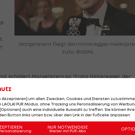
al
t.
Morgenstern fliegt den Hinteregger-Helikopte
h
Foto: ©GEPA
, schildert Morgenstern so: "Franz Hinteregger, der
ür einen Rundflug ein. Dabei bin ich mit Martin ins
hutz
 als Geschäftspartner da."
le Akzeptieren] um allen Zwecken, Cookies und Diensten zuzustimme
 LAOLA1 PUR Modus, ohne Tracking uns Peronsalisierung von Werbung
"Hinti"-Heli, einer Millionen-Investition, ab. "Es handel
[Optionen] auch eine individuelle Auswahl zu treffen. Sie können Ihre
ichischen Polizeihubschrauber: Eine fesche Maschine, e
den Button links unten bzw. über den Link in der Fußzeile anpassen.
inensprengungen oder andere Tätigkeiten am Berg",
ZEPTIEREN
NUR NOTWENDIGE
OPTI
r Nachrichten
".
Personalisierung
Weiter mit PUR-Abo