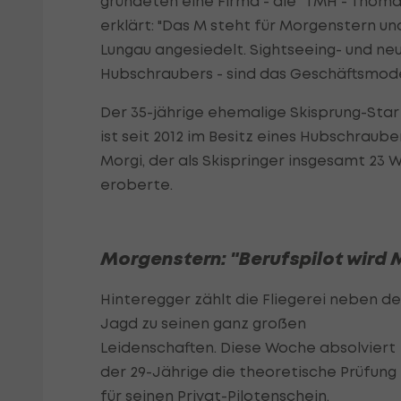
gründeten eine Firma - die "TMH - Tho
erklärt: "Das M steht für Morgenstern und
Lungau angesiedelt. Sightseeing- und ne
Hubschraubers - sind das Geschäftsmode
Der 35-jährige ehemalige Skisprung-Star
ist seit 2012 im Besitz eines Hubschraube
Morgi, der als Skispringer insgesamt 23 
eroberte.
Morgenstern: "Berufspilot wird M
Hinteregger zählt die Fliegerei neben de
Jagd zu seinen ganz großen
Leidenschaften. Diese Woche absolviert
der 29-Jährige die theoretische Prüfung
für seinen Privat-Pilotenschein.