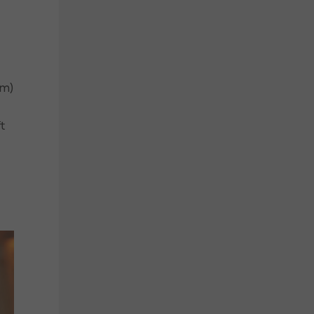
am)
t