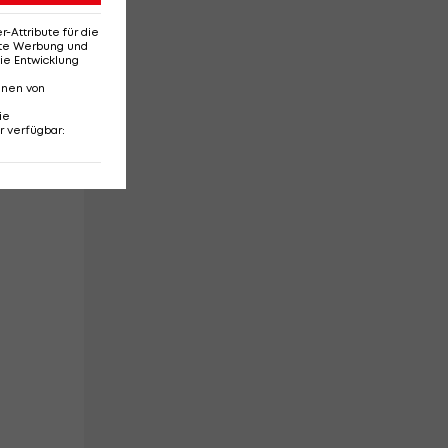
t
Attribute für die
erte Werbung und
ie Entwicklung
am
nnen von
ie
r verfügbar
: