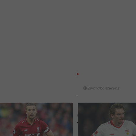
Der legendäre Durchmar
Tirol I #Zwarakonferenz Hi
Zwarakonferenz
Am Stammtisch bei Andy Ogr
Knett
Stammtisch
I schau a #LigaZWA - Die Hig
Runde)