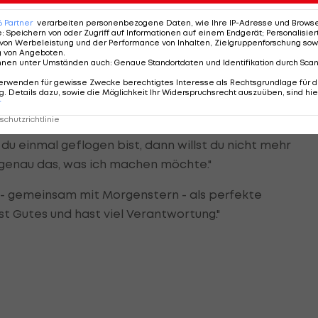
rie "Bergdoktor" zu seiner Millionen-Investition inspirier
6
Partner
verarbeiten personenbezogene Daten, wie Ihre IP-Adresse und Browser-
e
:
Speichern von oder Zugriff auf Informationen auf einem Endgerät; Personalisi
nte der Kärntner: "Ich habe mir schon Gedanken
von Werbeleistung und der Performance von Inhalten, Zielgruppenforschung sow
g von Angeboten
.
arriere machen könnte. Als ich den Bergdoktor sah, k
nnen unter Umständen auch
:
Genaue Standortdaten und Identifikation durch Sca
ungspilot in den Bergen zu arbeiten. Daraufhin habe ich
erwenden für gewisse Zwecke berechtigtes Interesse als Rechtsgrundlage für d
. Details dazu, sowie die Möglichkeit Ihr Widerspruchsrecht auszuüben, sind hie
regger.
r
chutzrichtlinie
h in einem Monat mit Österreich für die WM in Katar
 du einmal geflogen bist, dann willst du nicht mehr
t genau das, was ich machen möchte."
 - gemeinsam mit Morgenstern - als perfekte
st Gutes und hast viel Verantwortung."