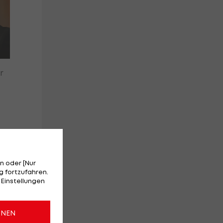
r
n oder [Nur
 fortzufahren.
t
 Einstellungen
in
ONEN