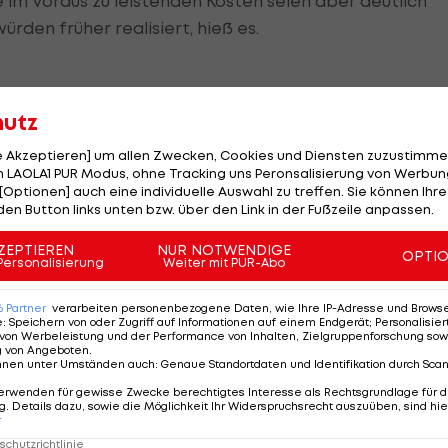
 im Voraus zu leistenden Kosten seien aber deutlich
rden früher realisiert, hieß es.
hutz
hnson hatte im vergangenen Jahr euphorisch angekündi
le Akzeptieren] um allen Zwecken, Cookies und Diensten zuzustimme
 LAOLA1 PUR Modus, ohne Tracking uns Peronsalisierung von Werbung
rland eine Bewerbung für die WM 2030 vor, über dere
[Optionen] auch eine individuelle Auswahl zu treffen. Sie können Ihre
 Das war nach den geplatzten englischen WM-
den Button links unten bzw. über den Link in der Fußzeile anpassen.
itisiert worden.
ZEPTIEREN
NUR NOTWENDIGE
OPTI
Personalisierung
Weiter mit PUR-Abo
Endrunde 2032 vergeben werden soll, müssen sich die
Europäischen Fußball-Union (UEFA) melden. Der
6
Partner
verarbeiten personenbezogene Daten, wie Ihre IP-Adresse und Browser-
e
:
Speichern von oder Zugriff auf Informationen auf einem Endgerät; Personalisi
ichen Kandidaten bekannt geben.
von Werbeleistung und der Performance von Inhalten, Zielgruppenforschung sow
g von Angeboten
.
nnen unter Umständen auch
:
Genaue Standortdaten und Identifikation durch Sca
idat. Der italienische Verband (FIGC) habe die UEFA über
erwenden für gewisse Zwecke berechtigtes Interesse als Rechtsgrundlage für d
 nationale Verband am Montagabend mit.
. Details dazu, sowie die Möglichkeit Ihr Widerspruchsrecht auszuüben, sind hie
r
chutzrichtlinie
aten ihr Projekt vorstellen. Der oder die Gastgeber soll