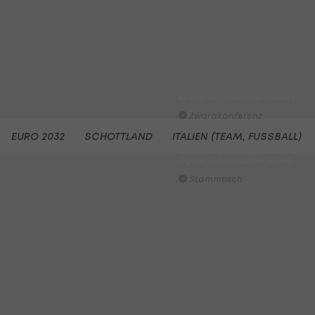
Alexander Joppich erzielt d
Tor der 1. Runde
Hüttengaudi
Der legendäre Durchmarsch
des FC Wacker Tirol I
#Zwarakonferenz History
Zwarakonferenz
EURO 2032
SCHOTTLAND
ITALIEN (TEAM, FUSSBALL)
Am Stammtisch bei Andy
Ogris: Christopher Knett
Stammtisch