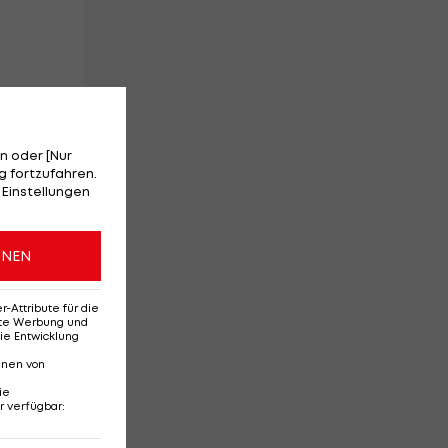
gt,
n oder [Nur
 fortzufahren.
n
 Einstellungen
ONEN
Attribute für die
erte Werbung und
ie Entwicklung
nnen von
ie
r verfügbar
:
en