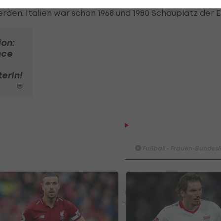
n. Italien war schon 1968 und 1980 Schauplatz der E
ion:
nce
erIn!
HIGHLIGHTS: LASK - SK St
Graz
Fußball - Frauen-Bundesl
FC Blau-Weiß Linz - FC Wack
Innsbruck
Fußball - ADMIRAL 2. Liga
Highlights: Blau-Weiß schen