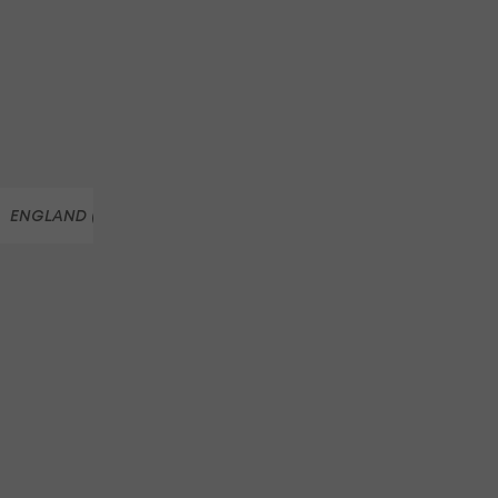
as
ENGLAND (TEAM, FUSSBALL)
WALES (TEAM, FUSSBALL)