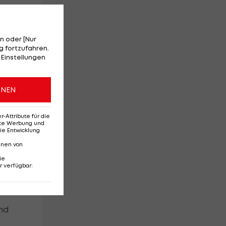
s
n oder [Nur
n
s
 fortzufahren.
 Einstellungen
s
ONEN
d
Attribute für die
erte Werbung und
ie Entwicklung
nnen von
as
ie
r verfügbar
:
nd