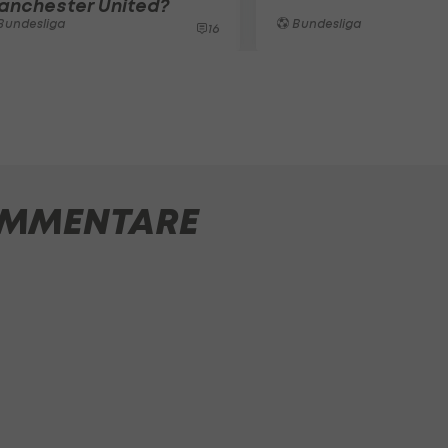
anchester United?
Bundesliga
Bundesliga
16
MMENTARE