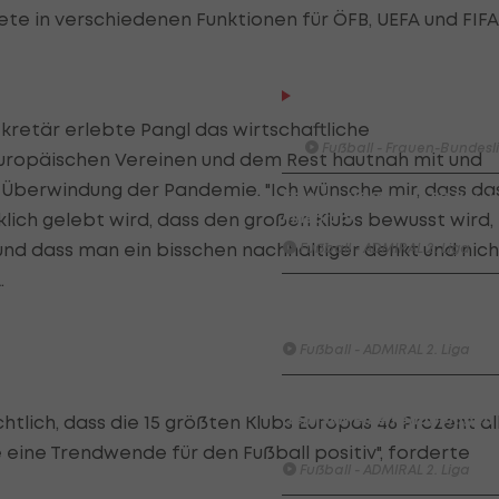
ete in verschiedenen Funktionen für ÖFB, UEFA und FIFA
HIGHLIGHTS: LASK - SK St
Graz
kretär erlebte Pangl das wirtschaftliche
Fußball - Frauen-Bundesl
uropäischen Vereinen und dem Rest hautnah mit und
 Überwindung der Pandemie. "Ich wünsche mir, dass da
FC Blau-Weiß Linz - FC Wack
Innsbruck
lich gelebt wird, dass den großen Klubs bewusst wird,
 und dass man ein bisschen nachhaltiger denkt und nich
Fußball - ADMIRAL 2. Liga
.
Highlights: Blau-Weiß schen
Wacker drei Tore ein
Fußball - ADMIRAL 2. Liga
Highlights: Jerabek bereitet
dem SKN einen endgültigen
tlich, dass die 15 größten Klubs Europas 46 Prozent al
Fehlstart
eine Trendwende für den Fußball positiv", forderte
Fußball - ADMIRAL 2. Liga