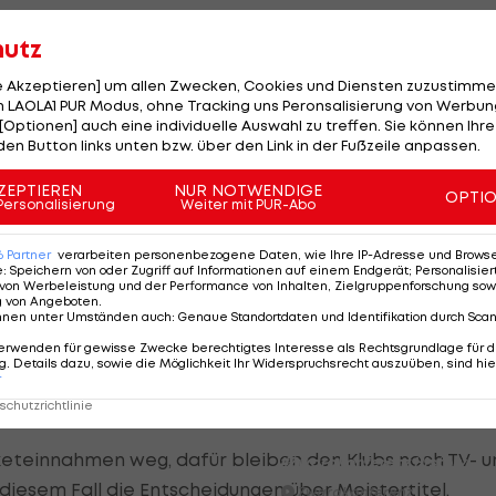
FC Liefering - FC Hertha Wel
ist noch offen - schließlich besteht die Möglichkeit,
hutz
Fußball - ADMIRAL 2. Liga
il wirtschaftlich starke Vereine die schwierige Phase
le Akzeptieren] um allen Zwecken, Cookies und Diensten zuzustimme
ngl: "Man muss unterscheiden zwischen Clubs, die eine
SKN St. Pölten - Young Violet
 LAOLA1 PUR Modus, ohne Tracking uns Peronsalisierung von Werbung
nto haben, und jenen, bei denen die Kalkulation relativ
Austria Wien
[Optionen] auch eine individuelle Auswahl zu treffen. Sie können Ihre
den Button links unten bzw. über den Link in der Fußzeile anpassen.
innahmen ausfallen, kann ich mir schon vorstellen, das
Fußball - ADMIRAL 2. Liga
ZEPTIEREN
NUR NOTWENDIGE
OPTI
Highlights: Munteres Hin un
Personalisierung
Weiter mit PUR-Abo
Her geht an Wels
eutung, dass die nationalen Meisterschaften finalisiert
Fußball - ADMIRAL 2. Liga
6
Partner
verarbeiten personenbezogene Daten, wie Ihre IP-Adresse und Browser-
pielen möglich ist. "Das wäre sicher nicht ideal, aber
e
:
Speichern von oder Zugriff auf Informationen auf einem Endgerät; Personalisi
it allen Konsequenzen vorstellt, wird, so glaube ich,
von Werbeleistung und der Performance von Inhalten, Zielgruppenforschung sow
ADMIRAL Hüttengaudi:
g von Angeboten
.
 dass es nicht anders geht."
nnen unter Umständen auch
:
Genaue Standortdaten und Identifikation durch Sca
Alexander Joppich erzielt d
Tor der 1. Runde
erwenden für gewisse Zwecke berechtigtes Interesse als Rechtsgrundlage für d
. Details dazu, sowie die Möglichkeit Ihr Widerspruchsrecht auszuüben, sind hie
Hüttengaudi
r
 nationale Meisterschaften
chutzrichtlinie
Der legendäre Durchmarsch
des FC Wacker Tirol I
keteinnahmen weg, dafür bleiben den Klubs noch TV- u
#Zwarakonferenz History
iesem Fall die Entscheidungen über Meistertitel,
Zwarakonferenz