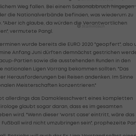
lichem Weg fallen. Bei einem Saisonabbruch hingegen
Am Stammtisch bei Andy
der die Nationalverbände befinden, was wiederum zu
Ogris: Christopher Knett
. "Aber ich glaube, da würden die Verantwortlichen
Stammtisch
n", vermutete Pangl.
erminen wurde bereits die EURO 2020 "geopfert", also
rmine Anfang Juni dürften demnächst gestrichen werd
pacup-Partien sowie die ausstehenden Runden in den
die nationalen Ligen Vorrang bekommen sollten. "Das
der Herausforderungen bei Reisen andenken. Im Sinne
ionalen Meisterschaften konzentrieren."
bt allerdings das Damoklesschwert eines kompletten
rologe glaubt sogar daran, dass es im gesamten
ben wird. "Wenn dieser 'worst case' eintritt, wäre das
 Fußball wird nicht umzubringen sein", prophezeite Pan
l-Betriebs will auch der Ex-Liga-
Vorstand
selbst eine