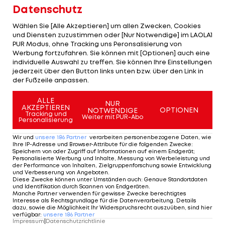
Datenschutz
Mannschaft ist giftig und hochmotiviert. Die
Spieler geben in jedem Training Vollgas. Das
Wählen Sie [Alle Akzeptieren] um allen Zwecken, Cookies
und Diensten zuzustimmen oder [Nur Notwendige] im LAOLA1
macht mich sehr zuversichtlich, dass wir gegen die
PUR Modus, ohne Tracking uns Peronsalisierung von
Slowakei
, die ich sehr stark einschätze, ein gutes
Werbung fortzufahren. Sie können mit [Optionen] auch eine
individuelle Auswahl zu treffen. Sie können Ihre Einstellungen
Spiel machen werden.“
jederzeit über den Button links unten bzw. über den Link in
der Fußzeile anpassen.
Daniliuc ergänzt: „Ich habe selten einen Trainer
ALLE
erlebt, der das Team auch vor Trainingseinheiten
NUR
AKZEPTIEREN
OPTIONEN
NOTWENDIGE
so gut motivieren kann. Privat ist er ein super
Tracking und
Weiter mit PUR-Abo
Personalisierung
Mensch. Er gibt jedem Spieler das Gefühl, wichtig
Wir und
unsere
186
Partner
verarbeiten personenbezogene Daten, wie
und ein Teil der Mannschaft zu sein. So etwas
Ihre IP-Adresse und Browser-Attribute für die folgenden Zwecke
:
Speichern von oder Zugriff auf Informationen auf einem Endgerät;
findet man nicht oft.“
Personalisierte Werbung und Inhalte, Messung von Werbeleistung und
der Performance von Inhalten, Zielgruppenforschung sowie Entwicklung
und Verbesserung von Angeboten
.
Der Steirer, der seit fast einem Jahrzehnt die
Diese Zwecke können unter Umständen auch
:
Genaue Standortdaten
und Identifikation durch Scannen von Endgeräten
.
ÖFB-U21 trainiert, hat bei seinen neuen
Manche Partner verwenden für gewisse Zwecke berechtigtes
Interesse als Rechtsgrundlage für die Datenverarbeitung. Details
Schützlingen jedenfalls einen guten Eindruck
dazu, sowie die Möglichkeit Ihr Widerspruchsrecht auszuüben, sind hier
verfügbar
:
unsere
186
Partner
hinterlassen. Ballo lobt: „Er führt viele
Impressum
|
Datenschutzrichtlinie