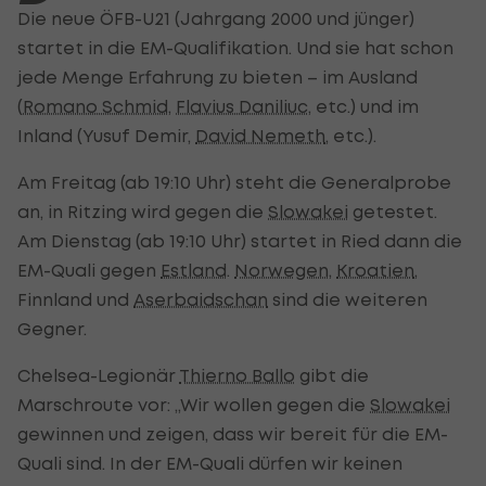
Die neue ÖFB-U21 (Jahrgang 2000 und jünger)
startet in die EM-Qualifikation. Und sie hat schon
jede Menge Erfahrung zu bieten – im Ausland
(
Romano Schmid
,
Flavius Daniliuc
, etc.) und im
Inland (Yusuf Demir,
David Nemeth
, etc.).
Am Freitag (ab 19:10 Uhr) steht die Generalprobe
an, in Ritzing wird gegen die
Slowakei
getestet.
Am Dienstag (ab 19:10 Uhr) startet in Ried dann die
EM-Quali gegen
Estland
.
Norwegen
,
Kroatien
,
Finnland und
Aserbaidschan
sind die weiteren
Gegner.
Chelsea-Legionär
Thierno Ballo
gibt die
Marschroute vor: „Wir wollen gegen die
Slowakei
gewinnen und zeigen, dass wir bereit für die EM-
Quali sind. In der EM-Quali dürfen wir keinen