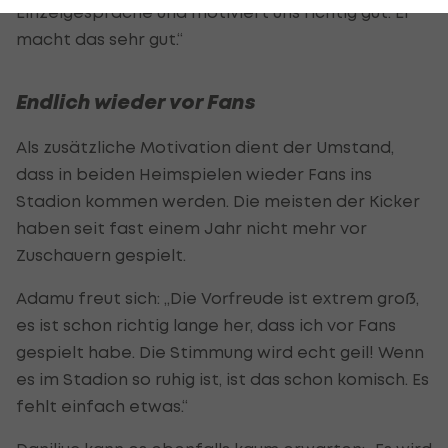
Einzelgespräche und motiviert uns richtig gut. Er
macht das sehr gut.“
Endlich wieder vor Fans
Als zusätzliche Motivation dient der Umstand,
dass in beiden Heimspielen wieder Fans ins
Stadion kommen werden. Die meisten der Kicker
haben seit fast einem Jahr nicht mehr vor
Zuschauern gespielt.
Adamu freut sich: „Die Vorfreude ist extrem groß,
es ist schon richtig lange her, dass ich vor Fans
gespielt habe. Die Stimmung wird echt geil! Wenn
es im Stadion so ruhig ist, ist das schon komisch. Es
fehlt einfach etwas.“