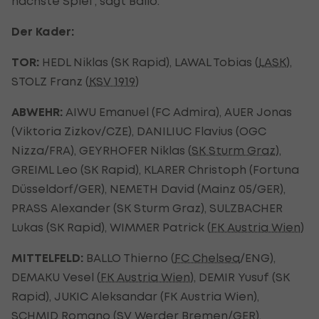
nächste Spiel“, sagt Ballo.
Der Kader:
TOR:
HEDL Niklas (SK Rapid), LAWAL Tobias (
LASK
),
STOLZ Franz (
KSV 1919
)
ABWEHR:
AIWU Emanuel (FC Admira), AUER Jonas
(Viktoria Zizkov/CZE), DANILIUC Flavius (OGC
Nizza/FRA), GEYRHOFER Niklas (
SK Sturm Graz
),
GREIML Leo (SK Rapid), KLARER Christoph (Fortuna
Düsseldorf/GER), NEMETH David (Mainz 05/GER),
PRASS Alexander (SK Sturm Graz), SULZBACHER
Lukas (SK Rapid), WIMMER Patrick (
FK Austria Wien
)
MITTELFELD:
BALLO Thierno (
FC Chelsea
/ENG),
DEMAKU Vesel (
FK Austria Wien
), DEMIR Yusuf (SK
Rapid), JUKIC Aleksandar (FK Austria Wien),
SCHMID Romano (
SV Werder Bremen
/GER),