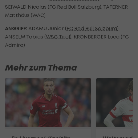
SEIWALD Nicolas (
FC Red Bull Salzburg
), TAFERNER
Matthäus (WAC)
ANGRIFF:
ADAMU Junior (
FC Red Bull Salzburg
),
ANSELM Tobias (
WSG Tirol
), KRONBERGER Luca (FC
Admira)
Mehr zum Thema