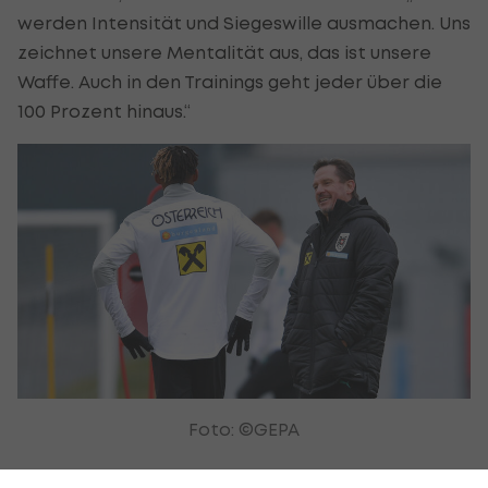
werden Intensität und Siegeswille ausmachen. Uns
zeichnet unsere Mentalität aus, das ist unsere
Waffe. Auch in den Trainings geht jeder über die
100 Prozent hinaus.“
Foto: ©GEPA
Das schätzt auch Coach Gregoritsch: „Die