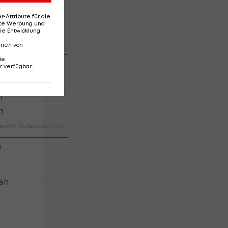
Attribute für die
efern bei
erte Werbung und
fest
ie Entwicklung
nnen von
ie
id
r verfügbar
:
T
N Tulln: Medaillen-
n
each Volleyball Tour
.
Austria Salzburg zu
en
 Salzburg