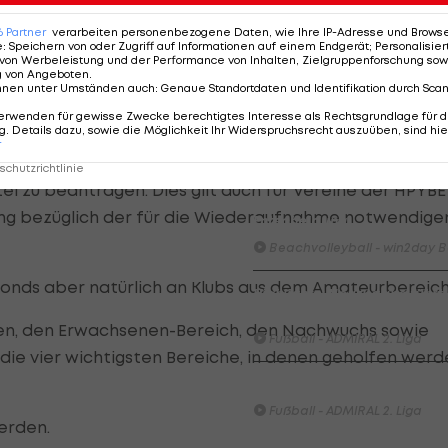
6
Partner
verarbeiten personenbezogene Daten, wie Ihre IP-Adresse und Browser-
HIGHLIGHTS: Rapid-Frauen li
e
:
Speichern von oder Zugriff auf Informationen auf einem Endgerät; Personalisi
Bundesliga-Premiere ein Tor
von Werbeleistung und der Performance von Inhalten, Zielgruppenforschung sow
g von Angeboten
.
Fußball - Frauen-Bundesliga
nnen unter Umständen auch
:
Genaue Standortdaten und Identifikation durch Sca
erwenden für gewisse Zwecke berechtigtes Interesse als Rechtsgrundlage für d
First Vienna FC 1894 - SK Rap
. Details dazu, sowie die Möglichkeit Ihr Widerspruchsrecht auszuüben, sind hie
r
Fußball - Frauen-Bundesliga
n Österreich, der nicht in eine Kapitalgesellschaft
chutzrichtlinie
tel zu beantragen. Dies gilt auch für Vereine der HPYBE
win2day Beach Tour PRO OPE
zung bezüglich der für die Wiederaufnahme notwendige
Entscheidung
Beachvolleyball - win2day B
sfonds aber natürlich an Klubs aus dem Amateurbereich
Highlights: Neuzugang führt 
LigaZwa-Auftaktsieg
en, den Erwachsenen-Bereich, den Nachwuchs sowie
Fußball - ADMIRAL 2. Liga
ie vier wichtigsten Bereiche, in denen geholfen werd
FC Hertha Wels - SV Austria
Fußball - ADMIRAL 2. Liga
erden.