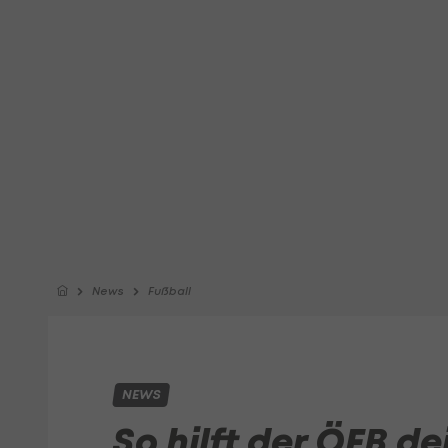
News
Fußball
NEWS
So hilft der ÖFB d