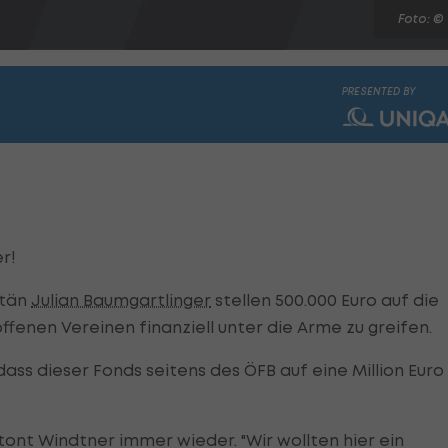
Foto: ©
PRESENTED BY
r!
itän
Julian Baumgartlinger
stellen 500.000 Euro auf die
fenen Vereinen finanziell unter die Arme zu greifen.
ass dieser Fonds seitens des ÖFB auf eine Million Euro
betont Windtner immer wieder. "Wir wollten hier ein