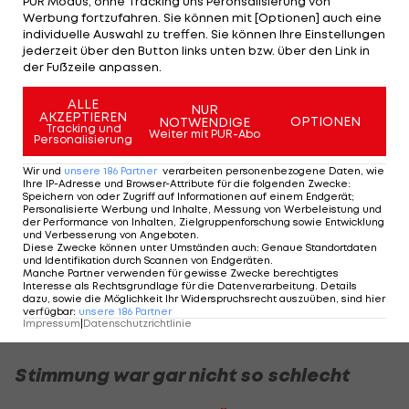
PUR Modus, ohne Tracking uns Peronsalisierung von
parierten Schuss von
Marko Arnautovic
Werbung fortzufahren. Sie können mit [Optionen] auch eine
individuelle Auswahl zu treffen. Sie können Ihre Einstellungen
goldrichtig stand und den Ball ins Tor bugsierte.
jederzeit über den Button links unten bzw. über den Link in
der Fußzeile anpassen.
Ein Treffer vor heimischem Publikum: "Es tut jedem
ALLE
Stürmer gut, wenn er trifft, aber für mich als
NUR
AKZEPTIEREN
OPTIONEN
NOTWENDIGE
Kärntner ist es daheim etwas Besonderes, vor
Tracking und
Weiter mit PUR-Abo
Personalisierung
allem weil es ein so wichtiges Tor war."
Wir und
unsere
186
Partner
verarbeiten personenbezogene Daten, wie
Ihre IP-Adresse und Browser-Attribute für die folgenden Zwecke
:
Die Familie und ein paar Freunde hätte er mit
Speichern von oder Zugriff auf Informationen auf einem Endgerät;
Personalisierte Werbung und Inhalte, Messung von Werbeleistung und
Karten für das Match im Klagenfurter
der Performance von Inhalten, Zielgruppenforschung sowie Entwicklung
und Verbesserung von Angeboten
.
Wörthersee-Stadion versorgen müssen - kein
Diese Zwecke können unter Umständen auch
:
Genaue Standortdaten
und Identifikation durch Scannen von Endgeräten
.
Vergleich mit seinem Kärntner Landsmann
Martin
Manche Partner verwenden für gewisse Zwecke berechtigtes
Interesse als Rechtsgrundlage für die Datenverarbeitung. Details
Hinteregger
. "Der hatte einen Bus voll mit Leuten
dazu, sowie die Möglichkeit Ihr Widerspruchsrecht auszuüben, sind hier
verfügbar
:
unsere
186
Partner
hier", grinst Burgstaller.
Impressum
|
Datenschutzrichtlinie
Stimmung war gar nicht so schlecht