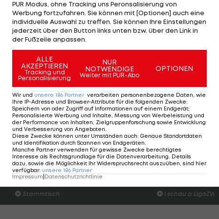
den Familien ein wesentlicher Faktor im Hinblick
PUR Modus, ohne Tracking uns Peronsalisierung von
Werbung fortzufahren. Sie können mit [Optionen] auch eine
auf die kommenden Wochen ist. Das wollen wir
individuelle Auswahl zu treffen. Sie können Ihre Einstellungen
unter Einhaltung genau definierter Maßnahmen
jederzeit über den Button links unten bzw. über den Link in
der Fußzeile anpassen.
ermöglichen, um bestens vorbereitet und frisch
im Kopf in die EURO starten zu können", so
ALLE
NUR
AKZEPTIEREN
Sportdirektor Peter Schöttel.
OPTIONEN
NOTWENDIGE
Tracking und
Weiter mit PUR-Abo
Personalisierung
Am Dienstag wird das Nationalteam dann – nach
Wir und
unsere
186
Partner
verarbeiten personenbezogene Daten, wie
neuerlichen PCR- und Antigen-Testungen – von
Ihre IP-Adresse und Browser-Attribute für die folgenden Zwecke
:
Speichern von oder Zugriff auf Informationen auf einem Endgerät;
Wien aus gemeinsam nach Seefeld reisen. Seit
Personalisierte Werbung und Inhalte, Messung von Werbeleistung und
der Performance von Inhalten, Zielgruppenforschung sowie Entwicklung
Beginn der Pandemie ist im Rahmen eines ÖFB-
und Verbesserung von Angeboten
.
Diese Zwecke können unter Umständen auch
:
Genaue Standortdaten
Teamcamps noch kein positiver Fall aufgetreten.
und Identifikation durch Scannen von Endgeräten
.
Manche Partner verwenden für gewisse Zwecke berechtigtes
Interesse als Rechtsgrundlage für die Datenverarbeitung. Details
dazu, sowie die Möglichkeit Ihr Widerspruchsrecht auszuüben, sind hier
verfügbar
:
unsere
186
Partner
Am Stammtisch bei Andy Ogris:
I schau a #LigaZWA 
Impressum
|
Datenschutzrichtlinie
Christopher Knett
Runde)
Stammtisch
I schau a LigaZWA