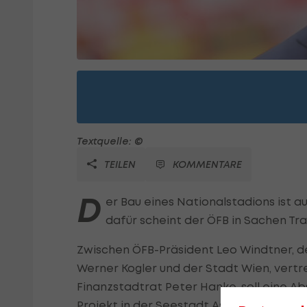
Textquelle: ©
TEILEN
KOMMENTARE
D
er Bau eines Nationalstadions ist 
dafür scheint der ÖFB in Sachen Tr
Zwischen ÖFB-Präsident Leo Windtner, d
Werner Kogler und der Stadt Wien, vert
Finanzstadtrat Peter Hanke, soll eine Ab
Projekt in der Seestadt Aspern vorsieht.