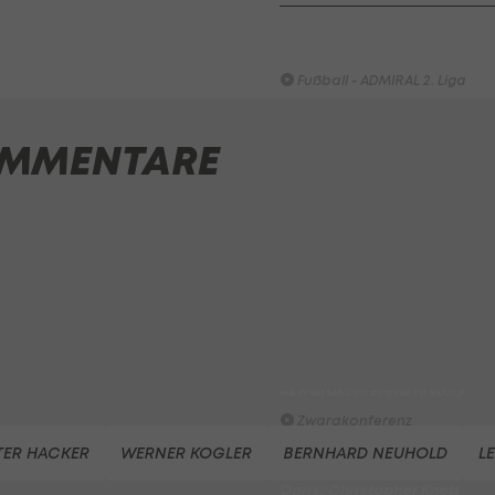
SKN St. Pölten - Young Violet
Austria Wien
Fußball - ADMIRAL 2. Liga
Highlights: Munteres Hin un
MMENTARE
Her geht an Wels
Fußball - ADMIRAL 2. Liga
ADMIRAL Hüttengaudi:
Alexander Joppich erzielt d
Tor der 1. Runde
Hüttengaudi
Der legendäre Durchmarsch
des FC Wacker Tirol I
#Zwarakonferenz History
Zwarakonferenz
TER HACKER
WERNER KOGLER
BERNHARD NEUHOLD
L
Am Stammtisch bei Andy
Ogris: Christopher Knett