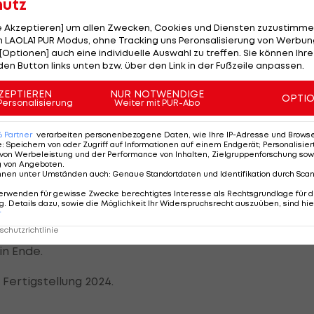
hutz
ionen Euro kosten. Der Bund würde sich mit 16 Millionen
le Akzeptieren] um allen Zwecken, Cookies und Diensten zuzustimme
 LAOLA1 PUR Modus, ohne Tracking uns Peronsalisierung von Werbung
llionen. Für den ÖFB würden Kosten von 20,2 Millionen Eu
[Optionen] auch eine individuelle Auswahl zu treffen. Sie können Ihre
den Button links unten bzw. über den Link in der Fußzeile anpassen.
ZEPTIEREN
NUR NOTWENDIGE
ernhard Neuhold
, dass man sich in sehr konstruktiven
OPTI
Personalisierung
Weiter mit PUR-Abo
in solches Projekt wäre für uns eine Investition in di
 keine Entscheidung gefallen."
6
Partner
verarbeiten personenbezogene Daten, wie Ihre IP-Adresse und Browser-
e
:
Speichern von oder Zugriff auf Informationen auf einem Endgerät; Personalisi
von Werbeleistung und der Performance von Inhalten, Zielgruppenforschung sow
gte Verbesserung in Sachen Infrastruktur. Einerseits
g von Angeboten
.
nnen unter Umständen auch
:
Genaue Standortdaten und Identifikation durch Sca
keiten im Happel-Stadion gegen eine geplante
erwenden für gewisse Zwecke berechtigtes Interesse als Rechtsgrundlage für d
n tauschen.
. Details dazu, sowie die Möglichkeit Ihr Widerspruchsrecht auszuüben, sind hie
r
chutzrichtlinie
iningsbedingungen mit wechselnden Trainingsorten für
n Ende.
Fertigstellung 2024.