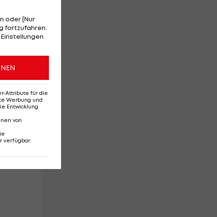
n oder [Nur
 fortzufahren.
ro
 Einstellungen
ONEN
e
Attribute für die
erte Werbung und
ie Entwicklung
nnen von
ie
r verfügbar
: