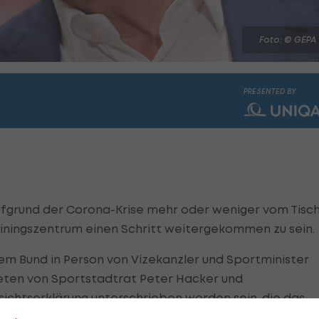
Foto: © GEPA
PRESENTED BY
aufgrund der Corona-Krise mehr oder weniger vom Tisch
ainingszentrum einen Schritt weitergekommen zu sein.
em Bund in Person von Vizekanzler und Sportminister
reten von Sportstadtrat Peter Hacker und
sichtserklärung unterschrieben worden sein, die das
 Dies berichtet Journalist Peter Linden in seinem
Blog
.