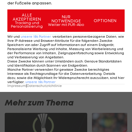
der Fußzeile anpassen.
Details zu einem etwaigen Ticketverkauf stehen
zum jetzigen Zeitpunkt noch nicht fest und
ALLE
NUR
AKZEPTIEREN
OPTIONEN
NOTWENDIGE
orientieren sich an den von Behörden und
Tracking und
Weiter mit PUR-Abo
Personalisierung
Verbänden vorgegebenen Rahmenbedingungen
Wir und
unsere
186
Partner
verarbeiten personenbezogene Daten, wie
zur Eindämmung der Pandemie.
Ihre IP-Adresse und Browser-Attribute für die folgenden Zwecke
:
Speichern von oder Zugriff auf Informationen auf einem Endgerät;
Personalisierte Werbung und Inhalte, Messung von Werbeleistung und
der Performance von Inhalten, Zielgruppenforschung sowie Entwicklung
Der legendäre Durchmarsch des FC
Am Stammtisch bei
und Verbesserung von Angeboten
.
Wacker Tirol I #Zwarakonferenz History
Christopher Knett
Diese Zwecke können unter Umständen auch
:
Genaue Standortdaten
und Identifikation durch Scannen von Endgeräten
.
Zwarakonferenz
Stammtisch
Manche Partner verwenden für gewisse Zwecke berechtigtes
Interesse als Rechtsgrundlage für die Datenverarbeitung. Details
dazu, sowie die Möglichkeit Ihr Widerspruchsrecht auszuüben, sind hier
verfügbar
:
unsere
186
Partner
Impressum
|
Datenschutzrichtlinie
Mehr zum Thema