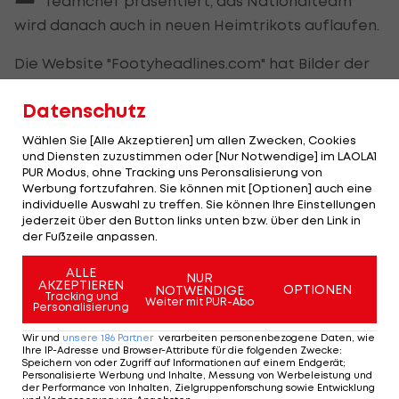
Teamchef präsentiert, das Nationalteam
wird danach auch in neuen Heimtrikots auflaufen.
Die Website "Footyheadlines.com" hat Bilder der
neuen Heimdressen veröffentlicht. Es basiert auf
Datenschutz
der gleichen Vorlage wie das neue Trikot von
Italien, ist gänzlich in rot gehalten, wobei die
Wählen Sie [Alle Akzeptieren] um allen Zwecken, Cookies
und Diensten zuzustimmen oder [Nur Notwendige] im LAOLA1
Ärmel dunkler sind.
PUR Modus, ohne Tracking uns Peronsalisierung von
Werbung fortzufahren. Sie können mit [Optionen] auch eine
Als Muster ist auf der Vorderseite des Trikots eine
individuelle Auswahl zu treffen. Sie können Ihre Einstellungen
Berglandschaft zu sehen (siehe Bilder). Weiße
jederzeit über den Button links unten bzw. über den Link in
der Fußzeile anpassen.
Hosen und rote Socken komplettieren das neue
Outfit. Offiziell soll das Trikot im November
ALLE
NUR
AKZEPTIEREN
OPTIONEN
NOTWENDIGE
vorgestellt werden.
Tracking und
Weiter mit PUR-Abo
Personalisierung
Wir und
unsere
186
Partner
verarbeiten personenbezogene Daten, wie
Ihre IP-Adresse und Browser-Attribute für die folgenden Zwecke
:
Speichern von oder Zugriff auf Informationen auf einem Endgerät;
Personalisierte Werbung und Inhalte, Messung von Werbeleistung und
Mehr zum Thema
der Performance von Inhalten, Zielgruppenforschung sowie Entwicklung