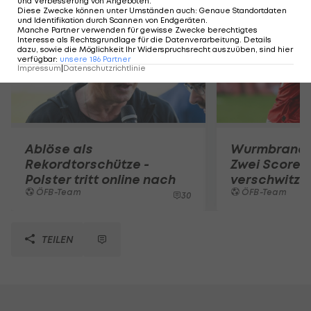
und Verbesserung von Angeboten
.
Diese Zwecke können unter Umständen auch
:
Genaue Standortdaten
und Identifikation durch Scannen von Endgeräten
.
Manche Partner verwenden für gewisse Zwecke berechtigtes
Interesse als Rechtsgrundlage für die Datenverarbeitung. Details
dazu, sowie die Möglichkeit Ihr Widerspruchsrecht auszuüben, sind hier
verfügbar
:
unsere
186
Partner
Impressum
|
Datenschutzrichtlinie
Ablöse als
Wurmbrand-
Rekordtorschütze -
Zwei Scorer 
Polster tritt online nach
verschwitzte
ÖFB-Team
ÖFB-Team
30
TEILEN