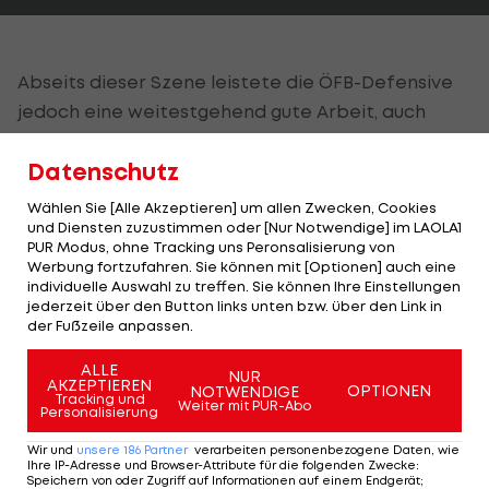
Abseits dieser Szene leistete die ÖFB-Defensive
jedoch eine weitestgehend gute Arbeit, auch
wenn sie schon schwierigere Aufgaben zu lösen
Datenschutz
hatte.
Wählen Sie [Alle Akzeptieren] um allen Zwecken, Cookies
"Defensiv sind wir nicht so gefordert worden",
und Diensten zuzustimmen oder [Nur Notwendige] im LAOLA1
betont Hinteregger, "natürlich hat
PUR Modus, ohne Tracking uns Peronsalisierung von
Werbung fortzufahren. Sie können mit [Optionen] auch eine
Nordmazedonien
auch vorne starke Einzelspieler,
individuelle Auswahl zu treffen. Sie können Ihre Einstellungen
aber dass wir hinten reingedrückt worden sind,
jederzeit über den Button links unten bzw. über den Link in
der Fußzeile anpassen.
war eher weniger der Fall. Was wir in der
Dreierkette sehr gut gemacht haben, war die
ALLE
NUR
AKZEPTIEREN
OPTIONEN
NOTWENDIGE
Restverteidigung, um Konter zu unterbinden. Ich
Tracking und
Weiter mit PUR-Abo
Personalisierung
glaube, dass es allgemein ein bisschen
untergegangen ist, dass das nicht so ungefährlich
Wir und
unsere
186
Partner
verarbeiten personenbezogene Daten, wie
Ihre IP-Adresse und Browser-Attribute für die folgenden Zwecke
:
war und die Nordmazedonier viel darauf
Speichern von oder Zugriff auf Informationen auf einem Endgerät;