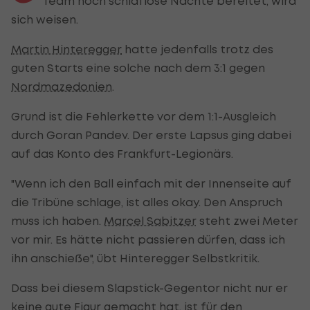
Team noch schlaflose Nächte bereitet, wird
sich weisen.
Martin Hinteregger
hatte jedenfalls trotz des
guten Starts eine solche nach dem 3:1 gegen
Nordmazedonien
.
Grund ist die Fehlerkette vor dem 1:1-Ausgleich
durch Goran Pandev. Der erste Lapsus ging dabei
auf das Konto des Frankfurt-Legionärs.
"Wenn ich den Ball einfach mit der Innenseite auf
die Tribüne schlage, ist alles okay. Den Anspruch
muss ich haben.
Marcel Sabitzer
steht zwei Meter
vor mir. Es hätte nicht passieren dürfen, dass ich
ihn anschieße", übt Hinteregger Selbstkritik.
Dass bei diesem Slapstick-Gegentor nicht nur er
keine gute Figur gemacht hat, ist für den