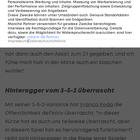
Personalisierte Werbung und Inhalte, Messung von Werbeleistung und
ausgelegt haben."
der Performance von Inhalten, Zielgruppenforschung sowie Entwicklung
und Verbesserung von Angeboten
.
Diese Zwecke können unter Umständen auch
:
Genaue Standortdaten
In der zweiten Halbzeit habe zudem gut
und Identifikation durch Scannen von Endgeräten
.
Manche Partner verwenden für gewisse Zwecke berechtigtes
funktioniert, dass
David Alaba
mehr über links den
Interesse als Rechtsgrundlage für die Datenverarbeitung. Details
dazu, sowie die Möglichkeit Ihr Widerspruchsrecht auszuüben, sind hier
Weg in die Offensive gesucht habe: "Dass er
verfügbar
:
unsere
186
Partner
Impressum
|
Datenschutzrichtlinie
offensiv mehr Qualität als ich hat, ist ja logisch. Er
hat dann auch den Assist zum 2:1 gegeben. Und ich
fühle mich halt in der Mitte auch ein bisschen
wohler."
Hinteregger vom 3-5-2 überrascht
Mit seiner 3-5-2-Variante hat
Franco Foda
die
Öffentlichkeit definitiv überrascht. "In dieser
Kürze hat es auch uns teilweise überrascht, aber
in diesem Spiel hat es hervorragend funktioniert",
reiht sich Hinteregger in die Riege jener Spieler