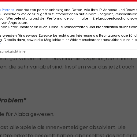
6
Partner
verarbeiten personenbezogene Daten, wie Ihre IP-Adresse und Browser-
 immer erst zwei bis drei Stunden vor dem Spiel
e
:
Speichern von oder Zugriff auf Informationen auf einem Endgerät; Personalisi
von Werbeleistung und der Performance von Inhalten, Zielgruppenforschung sow
laut eigener Aussage unter der Woche in Seefeld
g von Angeboten
.
nnen unter Umständen auch
:
Genaue Standortdaten und Identifikation durch Sca
erwenden für gewisse Zwecke berechtigtes Interesse als Rechtsgrundlage für d
. Details dazu, sowie die Möglichkeit Ihr Widerspruchsrecht auszuüben, sind hie
reich mit Dreier- und auch Viererkette gearbeitet. D
r
ee war das 5-3-2, also haben wir das schon auch im
chutzrichtlinie
t gut vorbereitet. Das sind alles Spieler, die in ihren
n, die sehr variabel sind. Insofern war das jetzt auch
 Problem"
lle für Alaba gewesen.
ast alle Spiele als Innenverteidiger absolviert. Die
er Dreierkette gespielt haben, aber selbst das hat er b