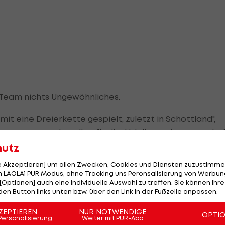
B-Team nichts Ungewöhnliches.
it eine Dreierkette gespielt, zuletzt in Schottland",
mer gesagt, wir wollen flexibel bleiben. Die Mannschaf
hutz
le Akzeptieren] um allen Zwecken, Cookies und Diensten zuzustimme
e zu wagen, reifte schon länger, auch wenn die
 LAOLA1 PUR Modus, ohne Tracking uns Peronsalisierung von Werbung
 endgültige Go für diese Variante bekommen hat.
[Optionen] auch eine individuelle Auswahl zu treffen. Sie können Ihre
den Button links unten bzw. über den Link in der Fußzeile anpassen.
ZEPTIEREN
NUR NOTWENDIGE
OPTI
Personalisierung
Weiter mit PUR-Abo