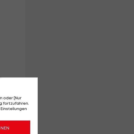
t
n oder [Nur
 fortzufahren.
 Einstellungen
ONEN