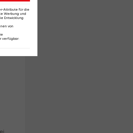
Attribute für die
erte Werbung und
ie Entwicklung
nnen von
ie
r verfügbar
:
as
ei