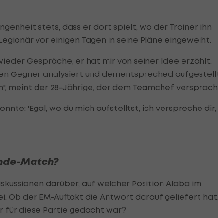
genheit stets, dass er dort spielt, wo der Trainer ihn
Legionär vor einigen Tagen in seine Pläne eingeweiht.
ieder Gespräche, er hat mir von seiner Idee erzählt.
 den Gegner analysiert und dementspreched aufgestell
en", meint der 28-Jährige, der dem Teamchef versprach
nnte: 'Egal, wo du mich aufstelltst, ich verspreche dir,
lande-Match?
iskussionen darüber, auf welcher Position Alaba im
 Ob der EM-Auftakt die Antwort darauf geliefert hat
 für diese Partie gedacht war?