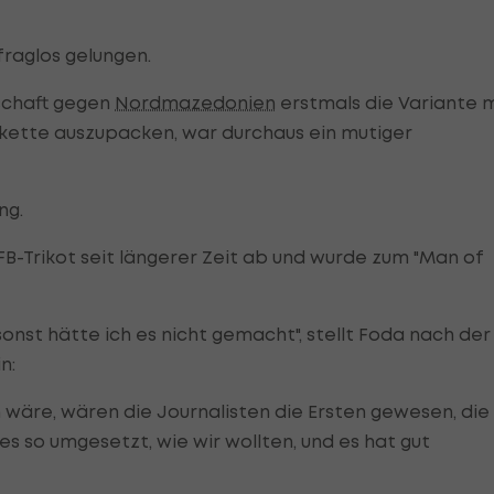
fraglos gelungen.
rschaft gegen
Nordmazedonien
erstmals die Variante m
rkette auszupacken, war durchaus ein mutiger
ng.
FB-Trikot seit längerer Zeit ab und wurde zum "Man of
 sonst hätte ich es nicht gemacht", stellt Foda nach der
n:
 wäre, wären die Journalisten die Ersten gewesen, die
es so umgesetzt, wie wir wollten, und es hat gut