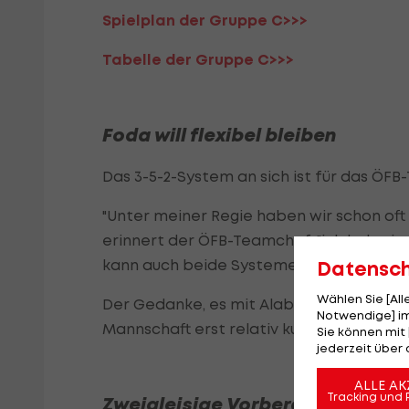
Spielplan der Gruppe C>>>
Tabelle der Gruppe C>>>
Foda will flexibel bleiben
Das 3-5-2-System an sich ist für das ÖF
"Unter meiner Regie haben wir schon oft m
erinnert der ÖFB-Teamchef, "ich habe im
kann auch beide Systeme spielen."
Datensc
Wählen Sie [Al
Der Gedanke, es mit Alaba in dieser Roll
Notwendige] im
Mannschaft erst relativ kurzfristig das
Sie können mit 
jederzeit über 
ALLE AK
Tracking und 
Zweigleisige Vorbereitung